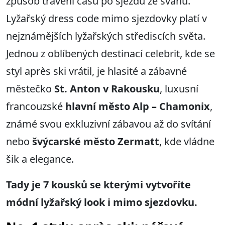
způsob trávení času po sjezdu ze svahu.
Lyžařský dress code mimo sjezdovky platí v
nejznámějších lyžařských střediscích světa.
Jednou z oblíbených destinací celebrit, kde se
styl après ski vrátil, je hlasité a zábavné
městečko
St. Anton v Rakousku
, luxusní
francouzské
hlavní město Alp – Chamonix
,
známé svou exkluzivní zábavou až do svítání
nebo
švýcarské město Zermatt
, kde vládne
šik a elegance.
Tady je 7 kousků se kterými vytvoříte
módní lyžařský look i mimo sjezdovku.