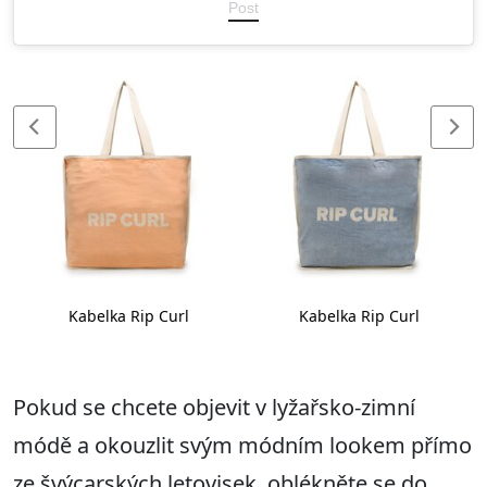
Post
Kabelka Rip Curl
Kabelka Rip Curl
Pokud se chcete objevit v lyžařsko-zimní
módě a okouzlit svým módním lookem přímo
ze švýcarských letovisek, oblékněte se do