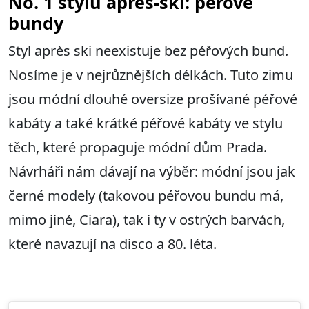
No. 1 stylu après-ski: péřové
bundy
Styl après ski neexistuje bez péřových bund.
Nosíme je v nejrůznějších délkách. Tuto zimu
jsou módní dlouhé oversize prošívané péřové
kabáty a také krátké péřové kabáty ve stylu
těch, které propaguje módní dům Prada.
Návrháři nám dávají na výběr: módní jsou jak
černé modely (takovou péřovou bundu má,
mimo jiné, Ciara), tak i ty v ostrých barvách,
které navazují na disco a 80. léta.