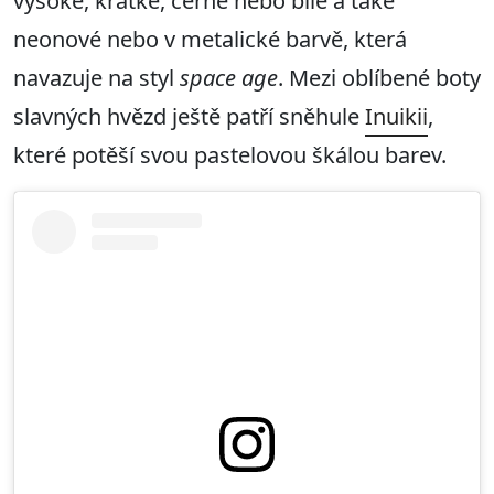
vysoké, krátké, černé nebo bílé a také
neonové nebo v metalické barvě, která
navazuje na styl
space age
. Mezi oblíbené boty
slavných hvězd ještě patří sněhule
Inuikii
,
které potěší svou pastelovou škálou barev.