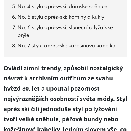
No. 4 stylu après-ski: dámské sněhule
No. 5 stylu après-ski: komíny a kukly
No. 6 stylu après-ski: sluneční a lyžařské
brýle
No. 7 stylu après-ski: kožešinová kabelka
Ovládl zimní trendy, způsobil nostalgický
návrat k archivním outfitům ze svahu
hvězd 80. let a upoutal pozornost
nejvýraznějších osobností světa módy. Styl
après ski čili jednoduše styl po lyžování
tvoří velké sněhule, péřové bundy nebo
kožešinové kabelky. Jedním slovem vše, co