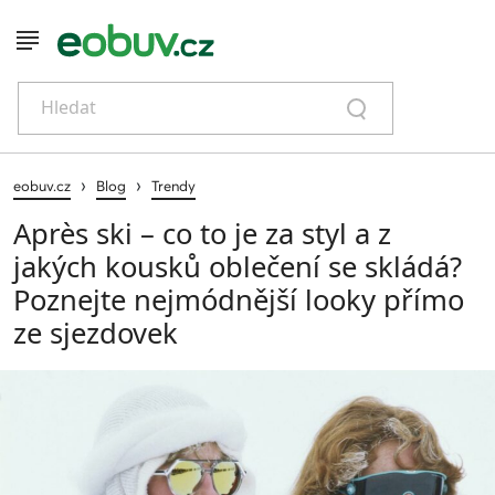
Hledat
›
›
eobuv.cz
Blog
Trendy
Après ski – co to je za styl a z
jakých kousků oblečení se skládá?
Poznejte nejmódnější looky přímo
ze sjezdovek