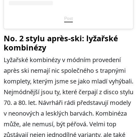
Post
No. 2 stylu après-ski: lyžařské
kombinézy
Lyžařské kombinézy v módním provedení
après ski nemají nic společného s trapnými
komplety, kterým jsme se jako mladí vyhýbali.
Nejmódnější jsou ty, které čerpají z disco stylu
70. a 80. let. Návrháři rádi představují modely
v neonových a lesklých barvách. Kombinéza
může, ale nemusí, být péřová. Velmi top
zůstávají nejen jednodílné varianty, ale také