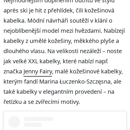
Nejmódnějším doplněním outfitu ve stylu
après ski je hit z přehlídek, čili kožešinová
kabelka. Módní návrháři soutěží v klání o
nejoblíbenější model mezi hvězdami. Nabízejí
kabelky z umělé kožešiny, měkkého plyše a
dlouhého vlasu. Na velikosti nezáleží – noste
jak velké XXL kabelky, které nabízí např.
značka
Jenny Fairy
, malé kožešinové kabelky,
kterým fandí Marina Łuczenko-Szczęsna, ale
také kabelky v elegantním provedení – na
řetízku a se zvířecími motivy.