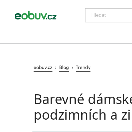
Hledat
eobuv.cz
›
Blog
›
Trendy
Barevné dámské
podzimních a zi