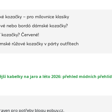
 kozačky – pro milovnice klasiky
lové nebo bordó dámské kozačky?
 kozačky? Červené!
ámské růžové kozačky v párty outfitech
ší kabelky na jaro a léto 2026: přehled módních přehlí
praven pro potřeby blogu eobuv.cz.