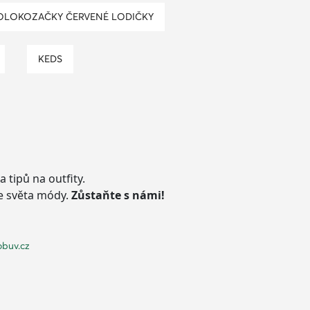
POLOKOZAČKY ČERVENÉ LODIČKY
KEDS
 tipů na outfity.
ze světa módy.
Zůstaňte s námi!
obuv.cz