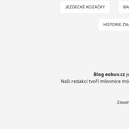
JEZDECKÉ KOZAČKY
B
HISTORIE Z
Blog eobuv.cz
j
Naši redakci tvoří milovnice mó
Zásady