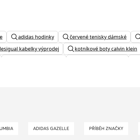
e
adidas hodinky
červené tenisky dámské
desigual kabelky výprodej
kotníkové boty calvin klein
dámské kožené boty
sálová obuv pánská
 brasna
michael kors kabelka černá
dámská pe
ty
zimní boty adidas
stříbrná kabelka na ples
e
dámské tenisky rieker
dámské černé kozačky
LUMBIA
ADIDAS GAZELLE
PŘÍBĚH ZNAČKY