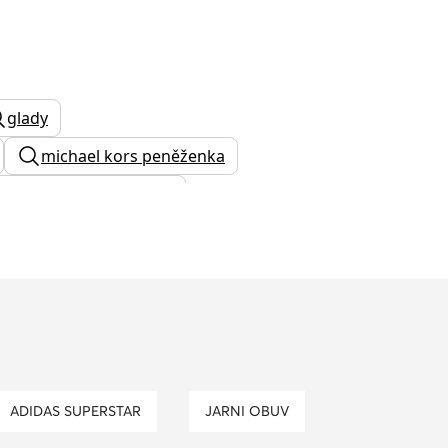
glady
michael kors peněženka
podzimní dámské boty
něženka
kabelka crossbody
tamaris kotníkové boty
 na podpatku
vans batoh
ADIDAS SUPERSTAR
JARNI OBUV