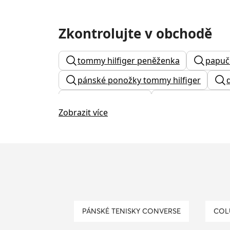
Zkontrolujte v obchodě
tommy hilfiger peněženka
papuč
pánské ponožky tommy hilfiger
guess náhrdelník
dívčí boty nike
Zobrazit více
dámské kozačky tamaris
panska
calvin klein kabelky
zateplené bo
boty do fitka pánské
crocs detsk
ledvinka
PÁNSKÉ TENISKY CONVERSE
CO