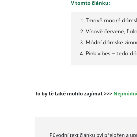
V tomto článku:
Tmavě modré dámské
Vínově červené, fia
Módní dámské zimní
Pink vibes – teda d
To by tě také mohlo zajímat >>>
Nejmódněj
Původní text článku byl přeložen a u