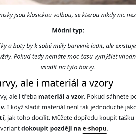
enisky jsou klasickou volbou, se kterou nikdy nic nez
Módní typ:
ašky a boty by k sobě měly barevně ladit, ale existu
 vždy. Pokud tedy nemáte moc času vymýšlet vhod
vsadit na tyto barvy.
rvy, ale i materiál a vzory
y, ale i třeba
materiál a vzor
. Pokud sáhnete p
uv
. I když sladit materiál není tak jednoduché jako
tí
, jak toho docílit. Můžete dopředu koupit tašku 
 variant
dokoupit později na
e-shopu
.