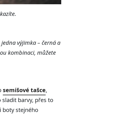
kazíte.
je jedna výjimka – černá a
nou kombinaci, můžete
o
semišové tašce
,
 sladit barvy, přes to
i boty stejného