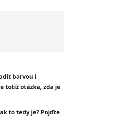
adit barvou i
 totiž otázka, zda je
k to tedy je? Pojďte