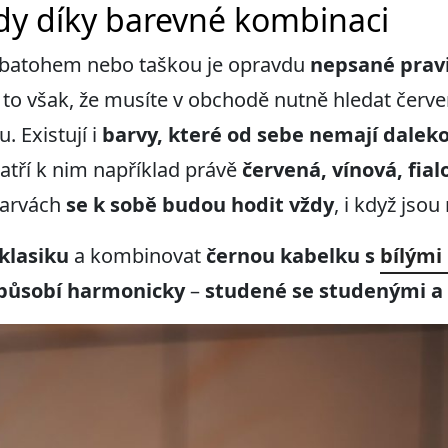
y díky barevné kombinaci
batohem nebo taškou je opravdu
nepsané prav
o však, že musíte v obchodě nutně hledat červen
. Existují i
barvy, které od sebe nemají dalek
tří k nim například právě
červená, vínová, fial
barvách
se k sobě budou hodit vždy
, i když jsou
 klasiku
a kombinovat
černou kabelku s
bílými
působí harmonicky
–
studené se studenými a 