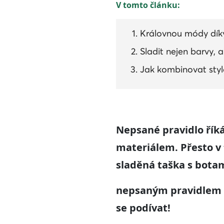
V tomto článku:
Královnou módy dík
Sladit nejen barvy, a
Jak kombinovat styl
Nepsané pravidlo říká
materiálem. Přesto v t
sladěná taška s bota
nepsaným pravidlem a
se podívat!