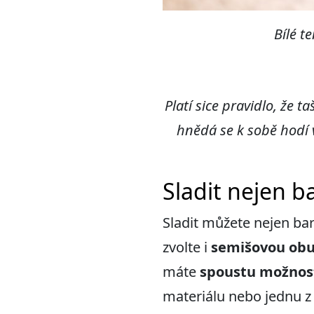
Bílé t
Platí sice pravidlo, že t
hnědá se k sobě hodí
Sladit nejen ba
Sladit můžete nejen barv
zvolte i
semišovou ob
máte
spoustu možnos
materiálu nebo jednu z