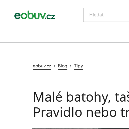
Hledat
eobuv.cz
›
Blog
›
Tipy
Malé batohy, taš
Pravidlo nebo t