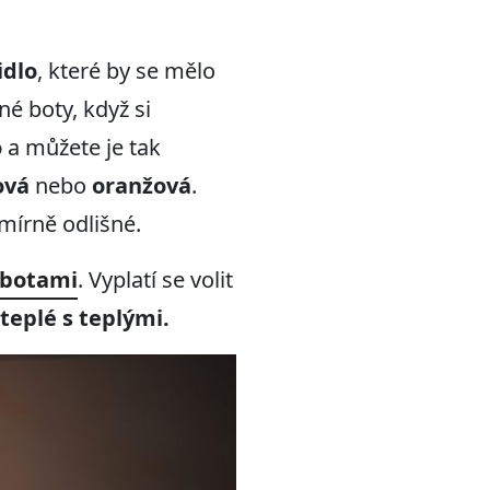
idlo
, které by se mělo
é boty, když si
o
a můžete je tak
ová
nebo
oranžová
.
 mírně odlišné.
 botami
. Vyplatí se volit
teplé s teplými.