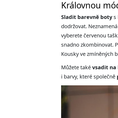
Královnou mód
Sladit barevně boty
s 
dodržovat. Neznamená t
vyberete červenou tašku
snadno zkombinovat. Pa
Kousky ve zmíněných 
Můžete také
vsadit na
i barvy, které společně