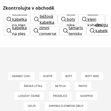
Zkontrolujte v obchodě
stříbrná
dívčí
calvin
béžová
kabelka
boty
klein
kabelka
desigua
na ples
nike
kabelky
kabelka
zimní
tamaris
kabelky
na ples
converse
tenisky
výprode
GRANNY CHIC
KURÝR
BOTY
BOTY NIKE
ŠIROKÁ LÝTKA
NETFLIX
PAYPO
LODIČKY ČERNÉ
PRODEJCE
SHOPPER
ÚKLID
DAMSKA CLENKOVA OBUV