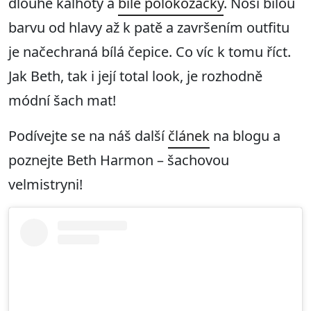
dlouhé kalhoty a
bílé polokozačky
. Nosí bílou
barvu od hlavy až k patě a završením outfitu
je načechraná bílá čepice. Co víc k tomu říct.
Jak Beth, tak i její total look, je rozhodně
módní šach mat!
Podívejte se na náš další
článek
na blogu a
poznejte Beth Harmon – šachovou
velmistryni!