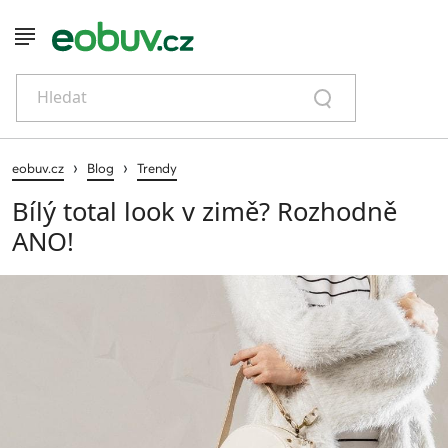
Hledat
›
›
eobuv.cz
Blog
Trendy
Bílý total look v zimě? Rozhodně
ANO!