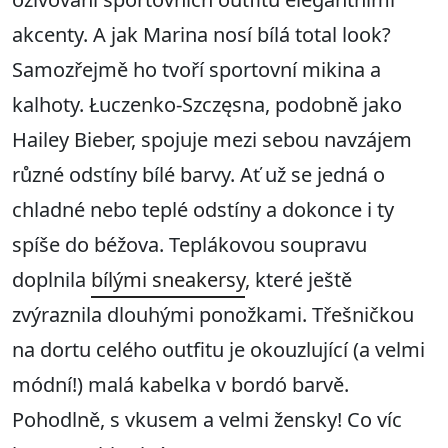
akcenty. A jak Marina nosí bílá total look?
Samozřejmě ho tvoří sportovní mikina a
kalhoty. Łuczenko-Szczęsna, podobně jako
Hailey Bieber, spojuje mezi sebou navzájem
různé odstíny bílé barvy. Ať už se jedná o
chladné nebo teplé odstíny a dokonce i ty
spíše do béžova. Teplákovou soupravu
doplnila
bílými sneakersy
, které ještě
zvýraznila dlouhými ponožkami. Třešničkou
na dortu celého outfitu je okouzlující (a velmi
módní!) malá kabelka v bordó barvě.
Pohodlně, s vkusem a velmi žensky! Co víc