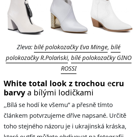
Zleva:
bílé polokozačky Eva Minge
,
bílé
polokozačky R.Polański
,
bílé polokozačky GINO
ROSSI
White total look z trochou
e
cru
barvy
a bílými lodičkami
,,Bílá se hodí ke všemu” a přesně tímto
článkem potvrzujeme dříve napsané. Určitě
toho stejného názoru je i ukrajinská kráska,
které outfit můžete obdivovat na fotografii