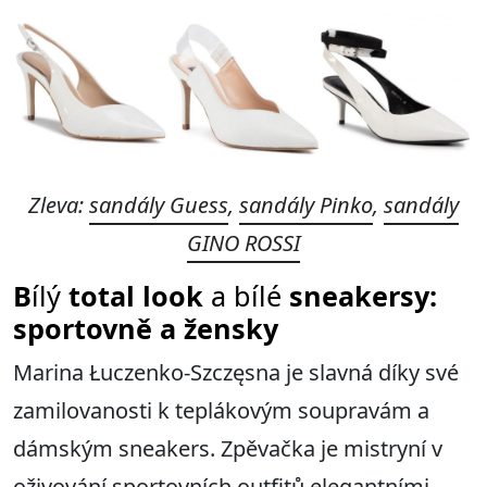
Zleva:
sandály Guess
,
sandály Pinko
,
sandály
GINO ROSSI
B
ílý
total look
a bílé
sneakersy:
sportovně a žensky
Marina Łuczenko-Szczęsna je slavná díky své
zamilovanosti k teplákovým soupravám a
dámským sneakers. Zpěvačka je mistryní v
oživování sportovních outfitů elegantními