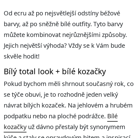
Od ecru až po nejsvětlejší odstíny béžové
barvy, až po sněžně bílé outfity. Tyto barvy
můžete kombinovat nejrůznějšími způsoby.
Jejich největší výhoda? Vždy se k Vám bude
skvěle hodit!
Bílý total look + bílé kozačky
Pokud bychom měli shrnout současný rok, co
se týče obuvi, je to rozhodně jeden velký
návrat bílých kozaček. Na jehlovém a hrubém
podpatku nebo na ploché podrážce.
Bílé
kozačky
už dávno přestaly být synonymem
kýče a staly se opravdovým hitem a inspirací