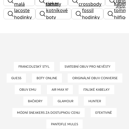
tenis
rieker
kabelk
malá
tommy
crossbody
dáms
lacoste
kotníkové
fossil
tomm
hilfiger
hodinky
boty
hodinky
hilfige
dámské
výprod
FRANCOUZSKÝ STYL
SVATEBNÍ OBUV PRO NEVĚSTY
GUESS
BOTY ONLINE
ORIGINÁLNÍ OBUV CONVERSE
OBUV EMU
AIR MAX 97
ITALSKÉ KABELKY
BAČKORY
GLAMOUR
HUNTER
MÓDNÍ SNEAKERS ZA DOSTUPNOU CENU
EFEKTIVNĚ
PANTOFLE MULES