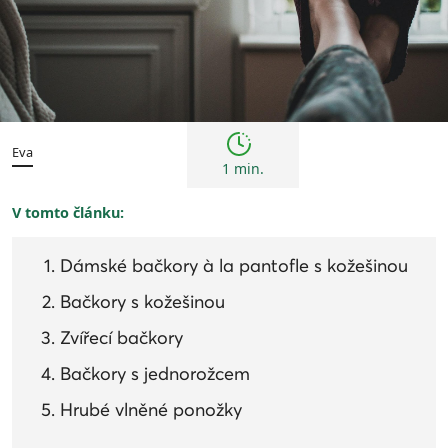
Trendy
Eva
1 min.
V tomto článku:
Dámské bačkory à la pantofle s kožešinou
Bačkory s kožešinou
Zvířecí bačkory
Bačkory s jednorožcem
Hrubé vlněné ponožky