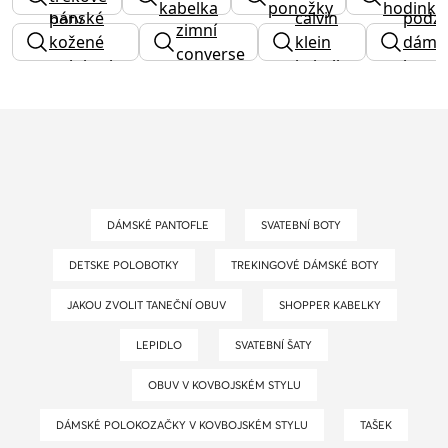
kabelka
ponožky
hodinky
pánské
calvin
podzi
boty
zimní
kožené
klein
dáms
converse
polobotky
kabelky
boty
DÁMSKÉ PANTOFLE
SVATEBNÍ BOTY
DETSKE POLOBOTKY
TREKINGOVÉ DÁMSKÉ BOTY
JAKOU ZVOLIT TANEČNÍ OBUV
SHOPPER KABELKY
LEPIDLO
SVATEBNÍ ŠATY
OBUV V KOVBOJSKÉM STYLU
DÁMSKÉ POLOKOZAČKY V KOVBOJSKÉM STYLU
TAŠEK