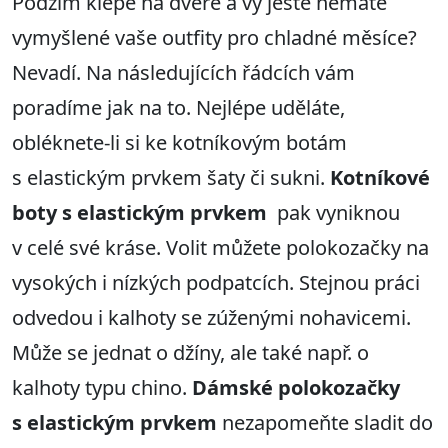
Podzim klepe na dveře a vy ještě nemáte
vymyšlené vaše outfity pro chladné měsíce?
Nevadí. Na následujících řádcích vám
poradíme jak na to. Nejlépe uděláte,
obléknete-li si ke kotníkovým botám
s elastickým prvkem šaty či sukni.
Kotníkové
boty s elastickým prvkem
pak vyniknou
v celé své kráse. Volit můžete polokozačky na
vysokých i nízkých podpatcích. Stejnou práci
odvedou i kalhoty se zúženými nohavicemi.
Může se jednat o džíny, ale také např. o
kalhoty typu chino.
Dámské polokozačky
s elastickým prvkem
nezapomeňte sladit do