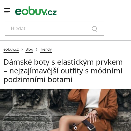
Hledat
›
›
eobuv.cz
Blog
Trendy
Dámské boty s elastickým prvkem
– nejzajímavější outfity s módními
podzimními botami