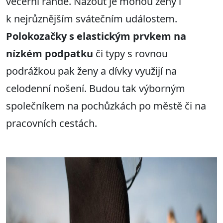
večerní rande. Nazout je mohou ženy i
k nejrůznějším svátečním událostem.
Polokozačky s elastickým prvkem na
nízkém podpatku
či typy s rovnou
podrážkou pak ženy a dívky využijí na
celodenní nošení. Budou tak výborným
společníkem na pochůzkách po městě či na
pracovních cestách.