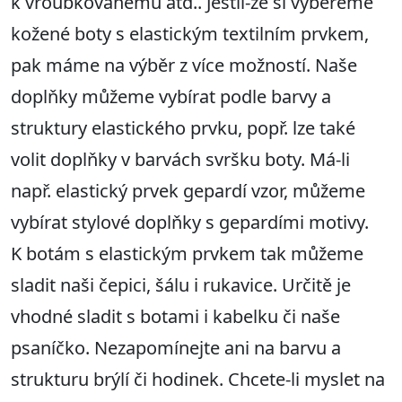
k vroubkovanému atd.. Jestli-že si vybereme
kožené boty s elastickým textilním prvkem,
pak máme na výběr z více možností. Naše
doplňky můžeme vybírat podle barvy a
struktury elastického prvku, popř. lze také
volit doplňky v barvách svršku boty. Má-li
např. elastický prvek gepardí vzor, můžeme
vybírat stylové doplňky s gepardími motivy.
K botám s elastickým prvkem tak můžeme
sladit naši čepici, šálu i rukavice. Určitě je
vhodné sladit s botami i kabelku či naše
psaníčko. Nezapomínejte ani na barvu a
strukturu brýlí či hodinek. Chcete-li myslet na