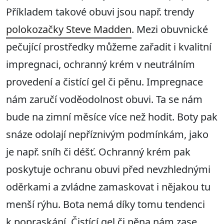
Příkladem takové obuvi jsou např. trendy
polokozačky Steve Madden
. Mezi obuvnické
pečující prostředky můžeme zařadit i kvalitní
impregnaci, ochranný krém v neutrálním
provedení a čistící gel či pěnu. Impregnace
nám zaručí voděodolnost obuvi. Ta se nám
bude na zimní měsíce více než hodit. Boty pak
snáze odolají nepříznivým podmínkám, jako
je např. sníh či déšť. Ochranný krém pak
poskytuje ochranu obuvi před nevzhlednými
oděrkami a zvládne zamaskovat i nějakou tu
menší rýhu. Bota nemá díky tomu tendenci
k popraskání. Čistící gel či pěna nám zase