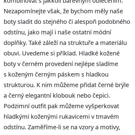
kombinovat s jakkoli barevným oblečením.
Nezapomínejte však, že bychom měly naše
boty sladit do stejného či alespoň podobného
odstínu, jako mají i naše ostatní módní
doplňky. Také záleží na struktuře a materiálu
obuvi. Uvedeme si příklad. Hladké kožené
boty v černém provedení nejlépe sladíme
s koženým černým páskem s hladkou
strukturou. K nim můžeme přidat černé brýle
a černý elegantní klobouk nebo čepici.
Podzimní outfit pak můžeme vyšperkovat
hladkými koženými rukavicemi v tmavém
odstínu. Zaměříme-li se na vzory a motivy,