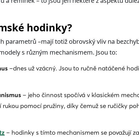
 a řemínek – to jsou jen některé z aspektů důle
ámské hodinky?
 parametrů –mají totiž obrovský vliv na bezchy
 modely s různým mechanismem. Jsou to:
mus
–dnes už vzácný. Jsou to ručně natáčené hodi
anismus
– jeho činnost spočívá v klasickém mech
í rukou pomocí pružiny, díky čemuž se ručičky poh
tz
– hodinky s tímto mechanismem se považují za 