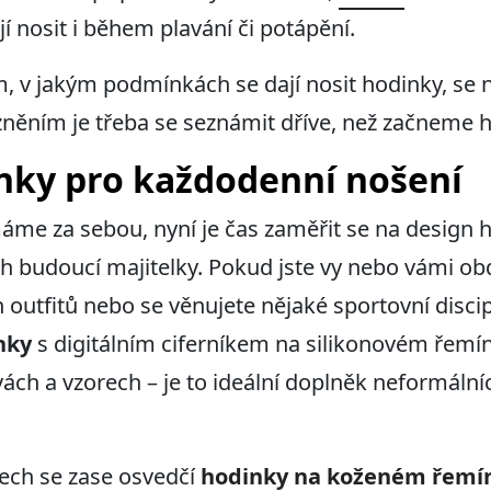
í nosit i během plavání či potápění.
, v jakým podmínkách se dají nosit hodinky, se 
 zněním je třeba se seznámit dříve, než začneme 
ky pro každodenní nošení
me za sebou, nyní je čas zaměřit se na design h
jich budoucí majitelky. Pokud jste vy nebo vámi 
utfitů nebo se věnujete nějaké sportovní discipl
nky
s digitálním ciferníkem na silikonovém řemí
ch a vzorech – je to ideální doplněk neformálníc
tech se zase osvedčí
hodinky na koženém řemí