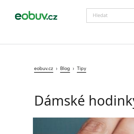
Hledat
eobuv.cz
›
Blog
›
Tipy
Dámské hodinky 