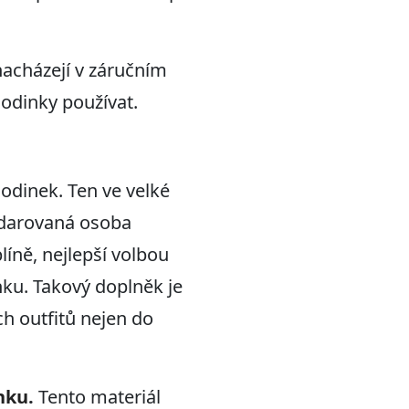
nacházejí v záručním
hodinky používat.
odinek. Ten ve velké
obdarovaná osoba
íně, nejlepší volbou
nku. Takový doplněk je
h outfitů nejen do
nku
.
Tento materiál