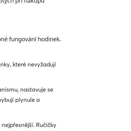
žitých při nákupu
bné fungování hodinek.
nky, které nevyžadují
anismu, nastavuje se
ybují plynule a
nejpřesnější. Ručičky