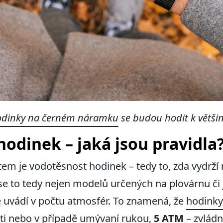
dinky na černém náramku
se budou hodit k většin
odinek – jaká jsou pravidla
em je vodotěsnost hodinek – tedy to, zda vydrží 
e to tedy nejen modelů určených na plovárnu či j
 uvádí v počtu atmosfér. To znamená, že
hodinky
ti nebo v případě umývaní rukou,
5 ATM
– zvlád