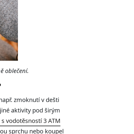
ě oblečení.
?
např. zmoknutí v dešti
iné aktivity pod širým
 s vodotěsností 3 ATM
nou sprchu nebo koupel