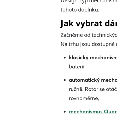
Design, typ mechanismu
tohoto doplňku.
Jak vybrat d
Začněme od technických
Na trhu jsou dostupné
klasický mechanis
baterii
automatický mech
ručně. Rotor se otáč
rovnoměrně,
mechanismus Quar