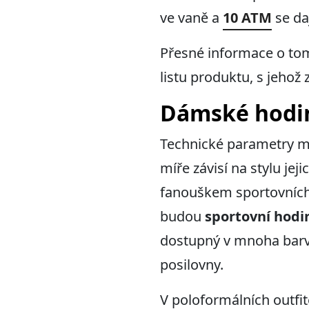
ve vaně a
10 ATM
se daj
Přesné informace o tom
listu produktu, s jehož
Dámské hodin
Technické parametry má
míře závisí na stylu je
fanouškem sportovních o
budou
sportovní hodi
dostupný v mnoha barvá
posilovny.
V poloformálních outfi