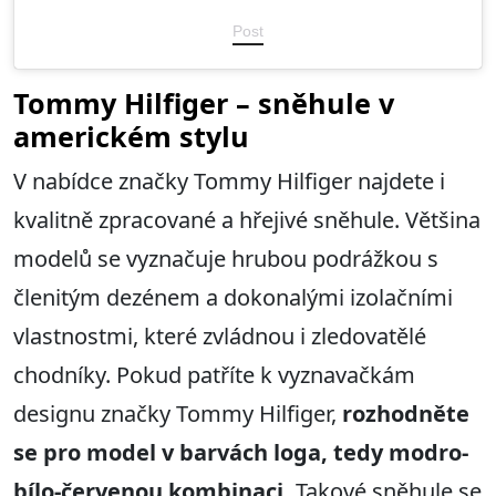
Post
Tommy Hilfiger – sněhule v
americkém stylu
V nabídce značky Tommy Hilfiger najdete i
kvalitně zpracované a hřejivé sněhule. Většina
modelů se vyznačuje hrubou podrážkou s
členitým dezénem a dokonalými izolačními
vlastnostmi, které zvládnou i zledovatělé
chodníky. Pokud patříte k vyznavačkám
designu značky Tommy Hilfiger,
rozhodněte
se pro model v barvách loga, tedy modro-
bílo-červenou kombinaci.
Takové sněhule se