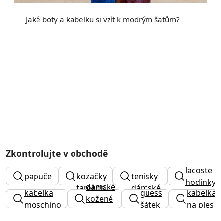
Jaké boty a kabelku si vzít k modrým šatům?
Zkontrolujte v obchodě
dámské
červené
lacoste
papuče
kozačky
tenisky
hodinky
dámské
tamaris
dámské
kabelka
guess
kabelka
kožené
moschino
šátek
na ples
boty