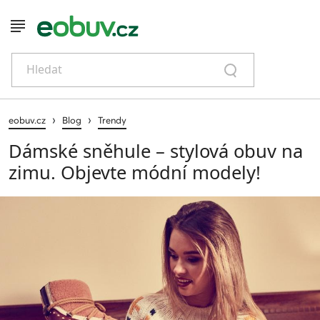
Hledat
›
›
eobuv.cz
Blog
Trendy
Dámské sněhule – stylová obuv na
zimu. Objevte módní modely!