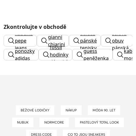
Zkontrolujte v obchodě
kabelka
adidas
sálová
gianni
pepe
pánské
obuv
chiarini
fossil
jeans
tenisky
pánská
ponozky
guess
kabe
hodinky
adidas
peněženka
mosc
dámské
BÉŽOVÉ LODIČKY
NÁKUP
MÓDA 90. LET
NUBUK
NORMCORE
PASTELOVÝ TOTAL LOOK
DRESS CODE
CO TO JSOU SNEAKERS