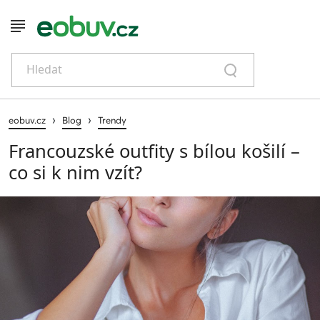
Hledat
›
›
eobuv.cz
Blog
Trendy
Francouzské outfity s bílou košilí –
co si k nim vzít?