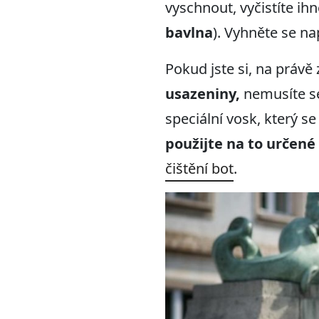
vyschnout, vyčistíte ih
bavlna
). Vyhněte se n
Pokud jste si, na práv
usazeniny,
nemusíte se
speciální vosk, který s
použijte na to určené
čištění bot
.