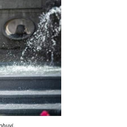
 obuvi
.