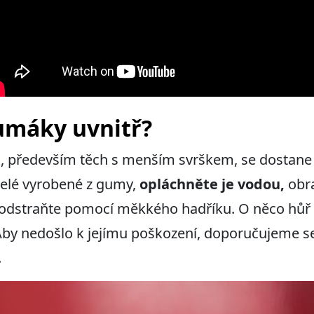
gumáky uvnitř?
, především těch s menším svrškem, se dostane 
celé vyrobené z gumy,
opláchněte je vodou,
obr
ty odstraňte pomocí měkkého hadříku. O něco hůř 
Aby nedošlo k jejímu poškození, doporučujeme se
.