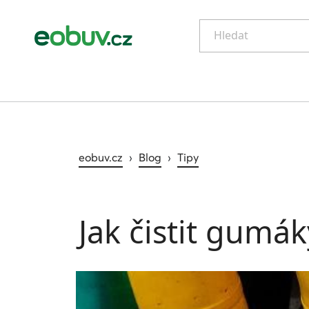
Hledat
eobuv.cz
›
Blog
›
Tipy
Jak čistit gumák