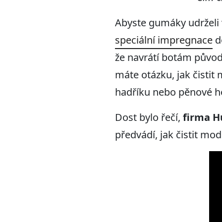
Abyste gumáky udrželi 
speciální impregnace
d
že navrátí botám původ
máte otázku, jak čisti
hadříku nebo pěnové ho
Dost bylo řečí,
firma H
předvádí, jak čistit mo