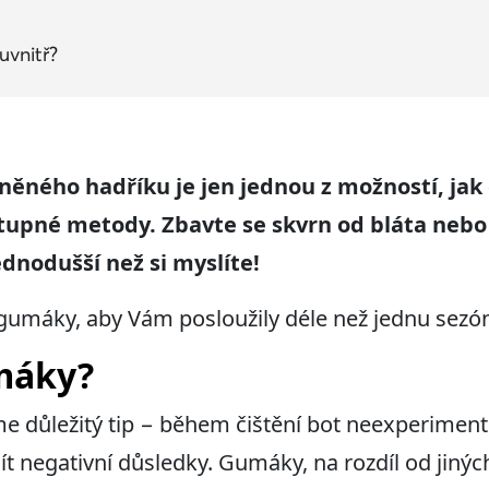
uvnitř?
ěného hadříku je jen jednou z možností, jak 
tupné metody. Zbavte se skvrn od bláta nebo
jednodušší než si myslíte!
 o gumáky, aby Vám posloužily déle než jednu sezó
umáky?
důležitý tip − během čištění bot neexperiment
t negativní důsledky. Gumáky, na rozdíl od jinýc