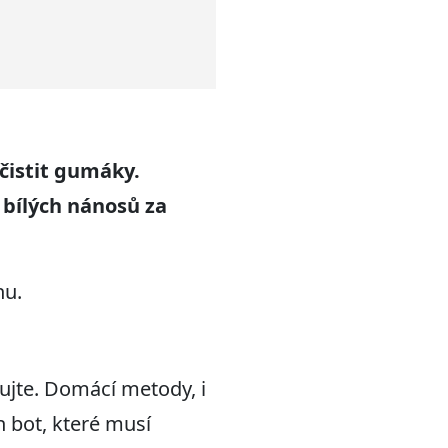
čistit gumáky.
 bílých nánosů za
nu.
ujte. Domácí metody, i
h bot, které musí