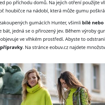
ned po příchodu domů. Na jejich otření použijte vl
apř. houbičce na nádobí, která může gumu poškrá
ě zakoupených gumácích Hunter, všimli
bílé nebo
 bát, jedná se o přirozený jev. Během výroby gu
e objevuje ve vlhkém prostředí. Abyste to odstrani
 přípravky
. Na stránce eobuv.cz najdete množstv