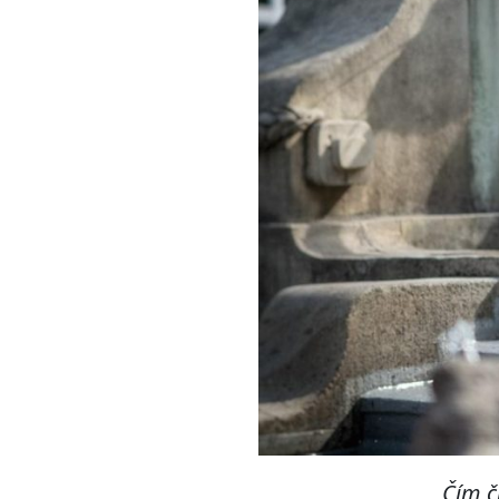
Čím č