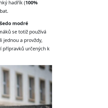
hký hadřík (
100%
bat.
 šedo modré
máků se totiž používá
li jednou a provždy,
í přípravků určených k