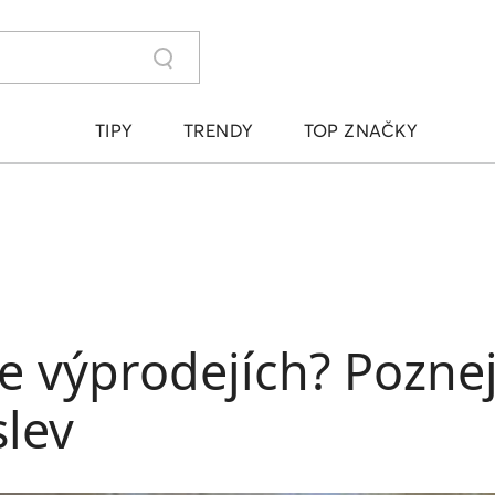
TIPY
TRENDY
TOP ZNAČKY
e výprodejích? Pozne
slev