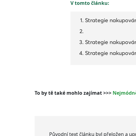
V tomto článku:
Strategie nakupován
Strategie nakupován
Strategie nakupován
To by tě také mohlo zajímat >>>
Nejmódněj
Původní text článku byl přeložen a u