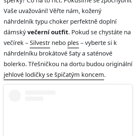
šperky? Co na to říct: Pokusíme se zpochybnit
Vaše uvažování! Věřte nám, kožený
náhrdelník typu choker perfektně doplní
dámský
večerní outfit
. Pokud se chystáte na
večírek –
Silvestr
nebo
ples
– vyberte si k
náhrdelníku brokátové šaty a saténové
bolerko. Třešničkou na dortu budou originální
jehlové lodičky se špičatým koncem
.