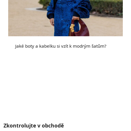
Jaké boty a kabelku si vzít k modrým šatům?
dám
Zkontrolujte v obchodě