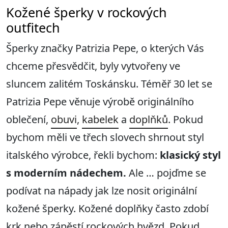
Kožené šperky v rockových
outfitech
Šperky značky Patrizia Pepe, o kterých Vás
chceme přesvědčit, byly vytvořeny ve
sluncem zalitém Toskánsku. Téměř 30 let se
Patrizia Pepe věnuje výrobě originálního
oblečení,
obuvi
,
kabelek
a
doplňků
. Pokud
bychom měli ve třech slovech shrnout styl
italského výrobce, řekli bychom:
klasický styl
s moderním nádechem.
Ale … pojďme se
podívat na nápady jak lze nosit originální
kožené šperky. Kožené doplňky často zdobí
krk nebo zápěstí rockových hvězd. Pokud