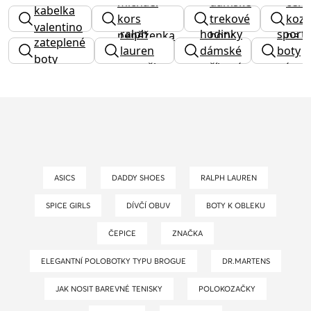
michael
dámské
čern
kabelka
kors
trekové
koza
valentino
ralph
hodinky
sporto
peněženka
boty
na
zateplené
lauren
dámské
boty
pod
boty
ponožky
stříbrné
pánsk
ASICS
DADDY SHOES
RALPH LAUREN
SPICE GIRLS
DÍVČÍ OBUV
BOTY K OBLEKU
ČEPICE
ZNAČKA
ELEGANTNÍ POLOBOTKY TYPU BROGUE
DR.MARTENS
JAK NOSIT BAREVNÉ TENISKY
POLOKOZAČKY