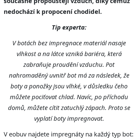
současně propouštějí vzduch, díky čemuž
nedochází k propocení chodidel.
Tip experta:
V botách bez impregnace materiál nasaje
vlhkost a na látce vzniká bariéra, která
zabraňuje proudění vzduchu. Pot
nahromaděný uvnitř bot má za následek, že
boty a ponožky jsou vlhké, v důsledku čeho
můžete pociťovat chlad. Navíc, po příchodu
domů, můžete cítit zatuchlý zápach. Proto se
vyplatí boty impregnovat.
V eobuv najdete impregnáty na každý typ bot: