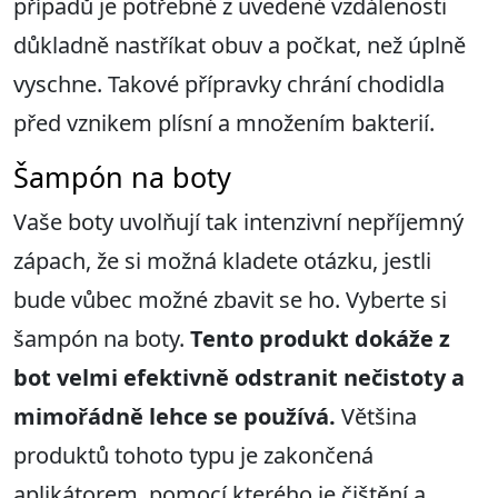
případů je potřebné z uvedené vzdálenosti
důkladně nastříkat obuv a počkat, než úplně
vyschne. Takové přípravky chrání chodidla
před vznikem plísní a množením bakterií.
Šampón na boty
Vaše boty uvolňují tak intenzivní nepříjemný
zápach, že si možná kladete otázku, jestli
bude vůbec možné zbavit se ho. Vyberte si
šampón na boty.
Tento produkt dokáže z
bot velmi efektivně odstranit nečistoty a
mimořádně lehce se používá.
Většina
produktů tohoto typu je zakončená
aplikátorem, pomocí kterého je čištění a