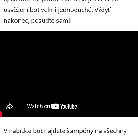
osvěžení bot velmi jednoduché. Vždyť
nakonec, posuďte sami:
V nabídce bot najdete
šampóny na všechny