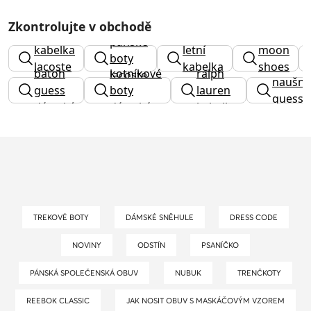
Zkontrolujte v obchodě
pánské
kabelka
letní
moon
boty
lacoste
kabelka
shoes
batoh
kotníkové
ralph
lacoste
naušni
guess
boty
lauren
guess
dámský
dámské
kabelka
TREKOVÉ BOTY
DÁMSKÉ SNĚHULE
DRESS CODE
NOVINY
ODSTÍN
PSANÍČKO
PÁNSKÁ SPOLEČENSKÁ OBUV
NUBUK
TRENČKOTY
REEBOK CLASSIC
JAK NOSIT OBUV S MASKÁČOVÝM VZOREM