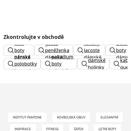
Zkontrolujte v obchodě
nike
guess
tenisky
trekin
boty
peněženka
lacoste
boty
pánské
palladium
pánské
dámská
dámské
dámsk
dámské
kabe
polobotky
boty
holinky
gues
bugatti
pánské
INSTITUT PANTONE
KOVBOJSKÁ OBUV
ELEGANTNÍ
INSPIRACE
FITNESS
ŠÁTEK
LETNÍ BOTY