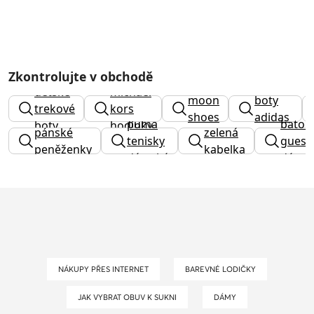
Zkontrolujte v obchodě
pánské
dětské
michael
moon
boty
trekové
kors
shoes
adidas
puma
batoh
boty
hodinky
pánské
zelená
terrex
tenisky
guess
peněženky
kabelka
dámské
dáms
NÁKUPY PŘES INTERNET
BAREVNÉ LODIČKY
JAK VYBRAT OBUV K SUKNI
DÁMY