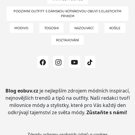
PODZIMNÍ OUTFITY S DÁMSKOU KOTNÍKOVOU OBUVÍ S ELASTICKÝM
PRVKEM
MODIVO
TOGOSHI
NAZOUVÁCÍ
KOŠILE
ROZTAHOVÁNÍ
Blog eobuv.cz
je nejlepším zdrojem módních inspirací,
nejnovějších trendů a tipů na outfity.
Naši redakci tvoří
milovnice módy a stylistky, které pro Vás každý den
odkrývají tajemství ze světa módy.
Zůstaňte s námi!
Zásady ochrany osobních údajů a cookies