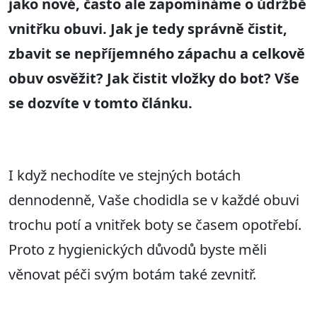
jako nové, často ale zapomínáme o údržbě
vnitřku obuvi. Jak je tedy správně čistit,
zbavit se nepříjemného zápachu a celkově
obuv osvěžit? Jak čistit vložky do bot? Vše
se dozvíte v tomto článku.
I když nechodíte ve stejných botách
dennodenně, Vaše chodidla se v každé obuvi
trochu potí a vnitřek boty se časem opotřebí.
Proto z hygienických důvodů byste měli
věnovat péči svým botám také zevnitř.