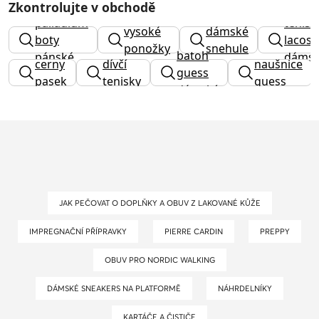
Zkontrolujte v obchodě
palladium
tenisk
vysoké
dámské
boty
lacost
ponožky
snehule
batoh
pánské
dáms
cerny
dívčí
naušnice
guess
pasek
tenisky
guess
dámský
JAK PEČOVAT O DOPLŇKY A OBUV Z LAKOVANÉ KŮŽE
IMPREGNAČNÍ PŘÍPRAVKY
PIERRE CARDIN
PREPPY
OBUV PRO NORDIC WALKING
DÁMSKÉ SNEAKERS NA PLATFORMĚ
NÁHRDELNÍKY
KARTÁČE A ČISTIČE