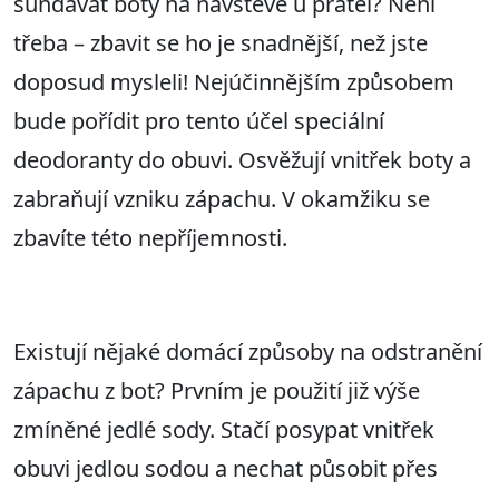
sundávat boty na návštěvě u přátel? Není
třeba – zbavit se ho je snadnější, než jste
doposud mysleli! Nejúčinnějším způsobem
bude pořídit pro tento účel speciální
deodoranty do obuvi. Osvěžují vnitřek boty a
zabraňují vzniku zápachu. V okamžiku se
zbavíte této nepříjemnosti.
Existují nějaké domácí způsoby na odstranění
zápachu z bot? Prvním je použití již výše
zmíněné jedlé sody. Stačí posypat vnitřek
obuvi jedlou sodou a nechat působit přes