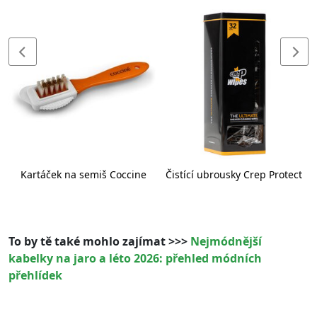
t
Kartáček na semiš Coccine
Čistící ubrousky Crep Protect
To by tě také mohlo zajímat >>>
Nejmódnější
kabelky na jaro a léto 2026: přehled módních
přehlídek