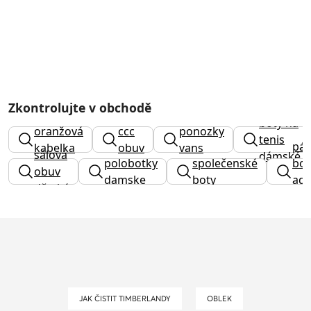
Zkontrolujte v obchodě
boty na
oranžová
ccc
ponozky
tenis
pá
kabelka
obuv
vans
sálová
dámské
polobotky
společenské
bot
obuv
damske
boty
adi
dětská
ter
JAK ČISTIT TIMBERLANDY
OBLEK