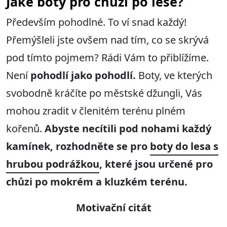
Jaké boty pro chůzi po lese?
Především pohodlné. To ví snad každý!
Přemýšleli jste ovšem nad tím, co se skrývá
pod tímto pojmem? Rádi Vám to přiblížíme.
Není
pohodlí jako pohodlí.
Boty, ve kterých
svobodně kráčíte po městské džungli, Vás
mohou zradit v členitém terénu plném
kořenů.
Abyste necítili pod nohami každý
kamínek, rozhodněte se pro
boty do lesa s
hrubou podrážkou
, které jsou určené pro
chůzi po mokrém a kluzkém terénu.
Motivační citát