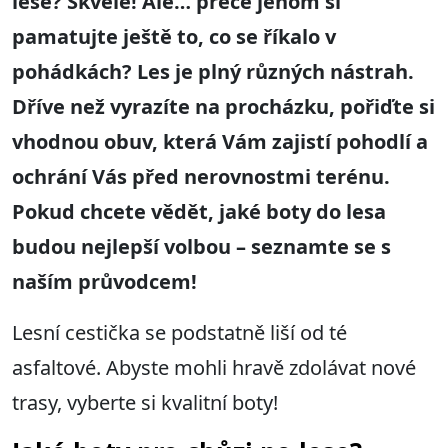
lese? Skvěle!
Ale… přece jenom si
pamatujte ještě to, co se říkalo v
pohádkách? Les je plný různých nástrah.
Dříve než vyrazíte na procházku, pořiďte si
vhodnou obuv, která Vám zajistí pohodlí a
ochrání Vás před nerovnostmi terénu.
Pokud chcete vědět, jaké boty do lesa
budou nejlepší volbou – seznamte se s
naším průvodcem!
Lesní cestička se podstatně liší od té
asfaltové. Abyste mohli hravě zdolávat nové
trasy, vyberte si kvalitní boty!