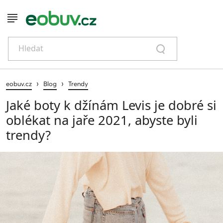
Hledat
›
›
eobuv.cz
Blog
Trendy
Jaké boty k džínám Levis je dobré si
oblékat na jaře 2021, abyste byli
trendy?