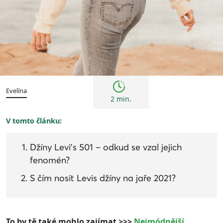
Trendy
Evelína
2 min.
V tomto článku:
Džíny Levi’s 501 – odkud se vzal jejich
fenomén?
S čím nosit Levis džíny na jaře 2021?
To by tě také mohlo zajímat >>>
Nejmódnější