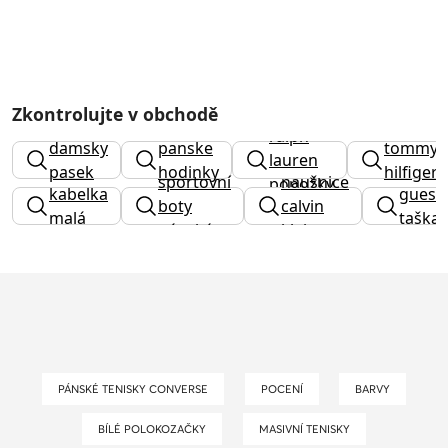
Zkontrolujte v obchodě
kabelky
ralph
damsky
panske
tommy
lauren
pasek
hodinky
hilfiger
sportovní
naušnice
ponožky
kabelka
guess
výprode
boty
calvin
malá
taška
pánské
klein
PÁNSKÉ TENISKY CONVERSE
POCENÍ
BARVY
BÍLÉ POLOKOZAČKY
MASIVNÍ TENISKY