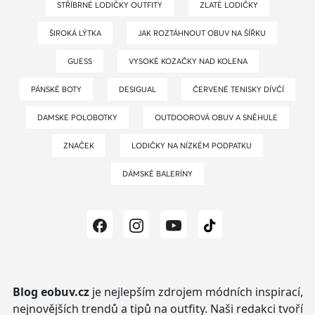
STŘÍBRNÉ LODIČKY OUTFITY
ZLATÉ LODIČKY
ŠIROKÁ LÝTKA
JAK ROZTÁHNOUT OBUV NA ŠÍŘKU
GUESS
VYSOKÉ KOZAČKY NAD KOLENA
PÁNSKÉ BOTY
DESIGUAL
ČERVENÉ TENISKY DÍVČÍ
DAMSKE POLOBOTKY
OUTDOOROVÁ OBUV A SNĚHULE
ZNAČEK
LODIČKY NA NÍZKÉM PODPATKU
DÁMSKÉ BALERÍNY
Blog eobuv.cz
je nejlepším zdrojem módních inspirací,
nejnovějších trendů a tipů na outfity.
Naši redakci tvoří