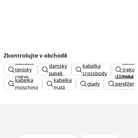
Zkontrolujte v obchodě
dámské
dámsk
damsky
kabelka
tenisky
trekov
pasek
crossbody
dámská
rieker
boty
kabelka
kabelka
glady
peněženk
moschino
malá
calvin kle