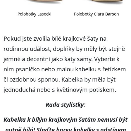
Polobotky Lasocki
Polobotky Clara Barson
Pokud jste zvolila bílé krajkové šaty na
rodinnou událost, doplňky by měly být stejně
jemné a decentní jako šaty samy. Vyberte k
nim psaníčko nebo malou kabelku s řetízkem
či ozdobnou sponou. Kabelka by měla být
jednoduchá nebo s květinovým potiskem.
Rada stylistky:
Kabelka k bílým krajkovým šatům nemusí být
nutně bílá! Slaďte barvu kabelky s odstínem