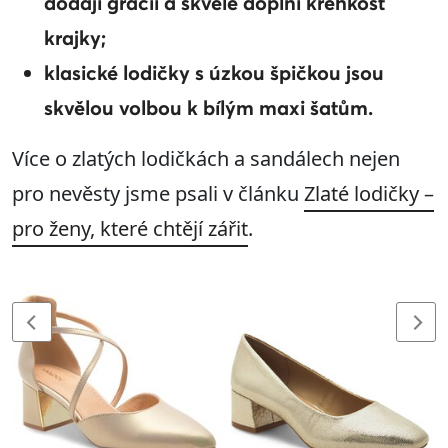
dodají grácii a skvěle doplní křehkost
krajky;
klasické lodičky s úzkou špičkou jsou
skvělou volbou k bílým maxi šatům.
Více o zlatých lodičkách a sandálech nejen
pro nevěsty jsme psali v článku
Zlaté lodičky –
pro ženy, které chtějí zářit
.