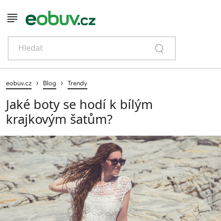
Hledat
›
›
eobuv.cz
Blog
Trendy
Jaké boty se hodí k bílým
krajkovým šatům?