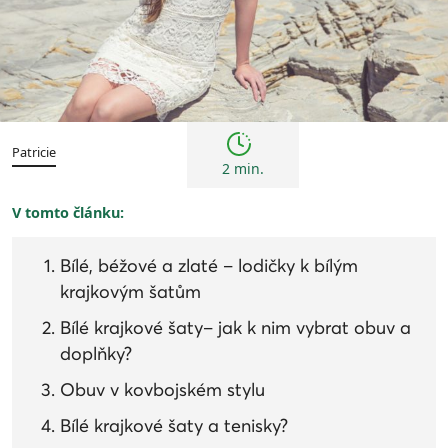
Trendy
Patricie
2 min.
V tomto článku:
Bílé, béžové a zlaté – lodičky k bílým
krajkovým šatům
Bílé krajkové šaty– jak k nim vybrat obuv a
doplňky?
Obuv v kovbojském stylu
Bílé krajkové šaty a tenisky?