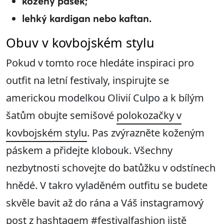
kožený pásek;
lehký kardigan nebo kaftan.
Obuv v kovbojském stylu
Pokud v tomto roce hledáte inspiraci pro
outfit na letní festivaly, inspirujte se
americkou modelkou Olivií Culpo a k bílým
šatům obujte semišové
polokozačky v
kovbojském stylu
. Pas zvýrazněte koženým
páskem a přidejte klobouk. Všechny
nezbytnosti schovejte do batůžku v odstínech
hnědé. V takro vyladěném outfitu se budete
skvěle bavit až do rána a Váš instagramový
post z hashtagem #festivalfashion jistě