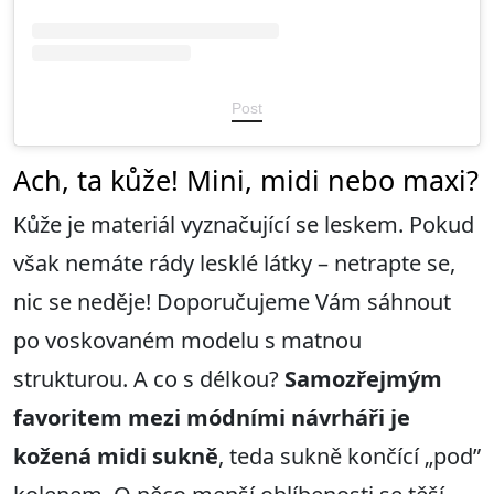
Post
Ach, ta kůže! Mini, midi nebo maxi?
Kůže je materiál vyznačující se leskem. Pokud
však nemáte rády lesklé látky – netrapte se,
nic se neděje! Doporučujeme Vám sáhnout
po voskovaném modelu s matnou
strukturou. A co s délkou?
Samozřejmým
favoritem mezi módními návrháři je
kožená
midi suk
ně
, teda sukně končící „pod”