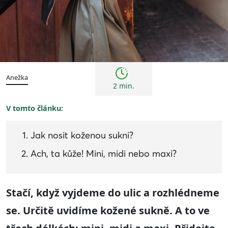
Trendy
Anežka
2 min.
V tomto článku:
Jak nosit koženou sukni?
Ach, ta kůže! Mini, midi nebo maxi?
Stačí, když vyjdeme do ulic a rozhlédneme
se. Určitě uvidíme kožené sukně
.
A
to
ve