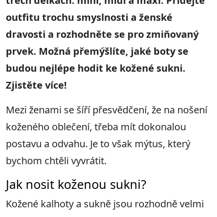
t
řech
délkách: mini, midi
a
maxi.
Přidejte
outfitu trochu s
myslnosti a ženské
dravosti a rozhodněte se pro zmiňovaný
prvek
. Možn
á
přemýšlíte, jaké boty se
budou nejlépe hodit ke kožené sukni.
Zjistěte více!
Mezi ženami se šíří přesvědčení, že na nošení
koženého oblečení, třeba mít dokonalou
postavu a odvahu. Je to však mýtus, který
bychom chtěli vyvrátit.
Jak nosit koženou sukni?
Kožené kalhoty a sukně jsou rozhodně velmi