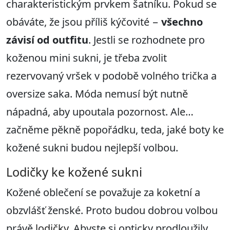
charakteristickým prvkem šatníku. Pokud se
obáváte, že jsou příliš kýčovité −
všechno
z
ávisí od outfitu
. Jestli se rozhodnete pro
koženou mini sukni, je třeba zvolit
rezervovaný vršek v podobě volného trička a
oversize saka. Móda nemusí být nutně
nápadná, aby upoutala pozornost. Ale…
začněme pěkně popořádku, teda, jaké boty ke
kožené sukni budou nejlepší volbou.
Lodičky ke kožené sukni
Kožené oblečení se považuje za koketní a
obzvlášť ženské. Proto budou dobrou volbou
právě
lodičky
. Abyste si opticky prodloužily