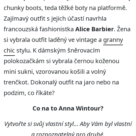
chunky boots, teda těžké boty na platformě.
Zajímavý outfit s jejich účastí navrhla
francouzská fashionistka
Alice Barbier
. Žena
si vybrala outfit laděný ve vintage a
granny
chic
stylu. K dámským šněrovacím
polokozačkám si vybrala černou koženou
mini sukni, vzorovanou košili a volný
trenčkot. Dokonalý outfit na jaro nebo na
podzim, co říkáte?
C
o na to Anna Wintour?
Vytvořte si svůj vlastní styl
… Aby
Vám byl vlastní
a rozpoznatelný pro druhé
.