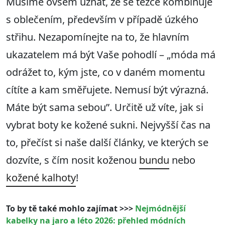
Musíme ovšem uznat, že se těžce kombinuje
s oblečením, především v případě úzkého
střihu. Nezapomínejte na to, že hlavním
ukazatelem má být Vaše pohodlí – „móda má
odrážet to, kým jste, co v daném momentu
cítíte a kam směřujete. Nemusí být výrazná.
Máte být sama sebou”. Určitě už víte, jak si
vybrat boty ke kožené sukni. Nejvyšší čas na
to, přečíst si naše další články, ve kterých se
dozvíte, s čím nosit koženou
bundu
nebo
kožené kalhoty
!
To by tě také mohlo zajímat >>>
Nejmódnější
kabelky na jaro a léto 2026: přehled módních