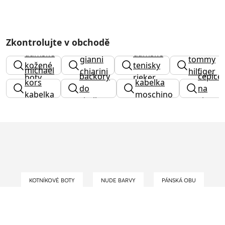
Zkontrolujte v obchodě
kabelky
dámské
dámské
gianni
tommy
kožené
tenisky
michael
chiarini
hilfiger
backory
čepice
boty
rieker
kors
kabelka
výprodej
do
na
kabelka
moschino
skolky
zimu
černá
KOTNÍKOVÉ BOTY
NUDE BARVY
PÁNSKÁ OBU
PÁNSKÉ SNEAKERS
DÁMSKÁ FITNESS OBUV
TRENDY JARO-LÉTO 2021
PÁNSKÉ KOTNÍKOVÉ BOTY