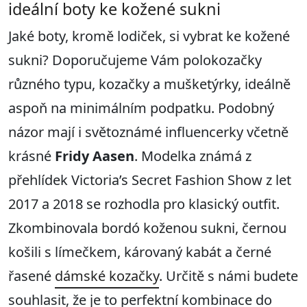
ideální boty ke kožené sukni
Jaké boty, kromě lodiček, si vybrat ke kožené
sukni? Doporučujeme Vám polokozačky
různého typu, kozačky a mušketýrky, ideálně
aspoň na minimálním podpatku. Podobný
názor mají i světoznámé influencerky včetně
krásné
Frid
y
Aasen
. Modelka známá z
přehlídek Victoria’s Secret Fashion Show z let
2017 a 2018 se rozhodla pro klasický outfit.
Zkombinovala bordó koženou sukni, černou
košili s límečkem, károvaný kabát a černé
řasené
dámské kozačky
. Určitě s námi budete
souhlasit, že je to perfektní kombinace do