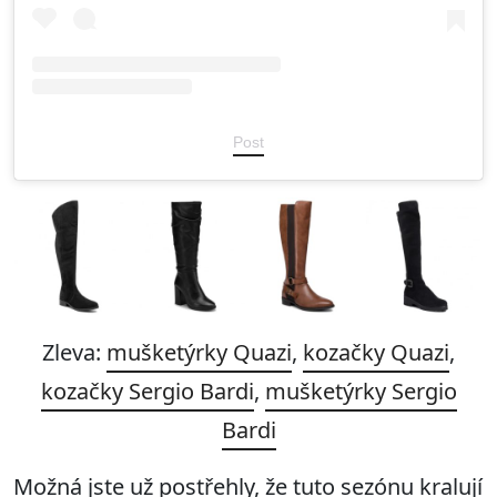
Post
Zleva:
mušketýrky Quazi
,
kozačky Quazi
,
kozačky Sergio Bardi
,
mušketýrky Sergio
Bardi
Možná jste už postřehly, že tuto sezónu kralují