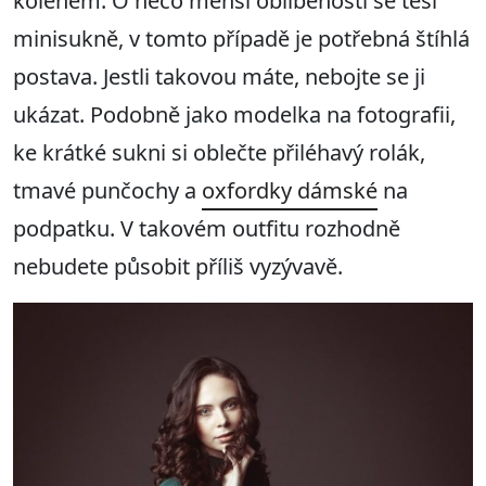
kolenem. O něco menší oblíbenosti se těší
minisukně, v tomto případě je potřebná štíhlá
postava. Jestli takovou máte, nebojte se ji
ukázat. Podobně jako modelka na fotografii,
ke krátké sukni si oblečte přiléhavý rolák,
tmavé punčochy a
oxfordky dámské
na
podpatku. V takovém outfitu rozhodně
nebudete působit příliš vyzývavě.