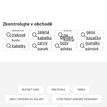
Zkontrolujte v obchodě
dětské
boty
zelená
geox
trekové
na
pánské
kabelka
kozačky
boty
fotbal
cerny
boty
gumáky
kabelky
pasek
adidas
pánské
terrex
BUCKET HATS
KŠILTOVKA
TAŠKA
OBUV VHODNÁ ZA VOLANT
S ČÍM NOSIT DÁMSKÉ MOKASÍNY