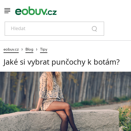
Hledat
›
›
eobuv.cz
Blog
Tipy
Jaké si vybrat punčochy k botám?