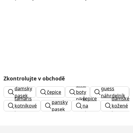
Zkontrolujte v obchodě
dívčí
damsky
guess
čepice
boty
pasek
náhrdelník
tamaris
čepice
dámské
nike
pansky
kotníkové
na
kožené
pasek
boty
zimu
boty