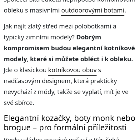
obleku s masivními
outdoorovými botami
.
Jak najít zlatý střed mezi polobotkami a
typicky zimními modely?
Dobrým
kompromisem budou elegantní kotníkové
modely, které si můžete obléct i k obleku.
Jde o klasickou
kotníkovou obuv
s
nadčasovým designem, která prakticky
nevychází z módy, takže se vyplatí, mít je ve
své sbírce.
Elegantní kozačky, boty monk nebo
brogue – pro formální příležitosti
Venku vládne mrazivé počasí a Vás čeká