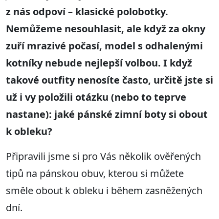
z nás odpoví – klasické polobotky.
Nemůžeme nesouhlasit, ale když za okny
zuří mrazivé počasí, model s odhalenými
kotníky nebude nejlepší volbou. I když
takové outfity nenosíte často, určitě jste si
už i vy položili otázku (nebo to teprve
nastane): jaké pánské zimní boty si obout
k obleku?
Připravili jsme si pro Vás několik ověřených
tipů na pánskou obuv, kterou si můžete
směle obout k obleku i během zasněžených
dní.