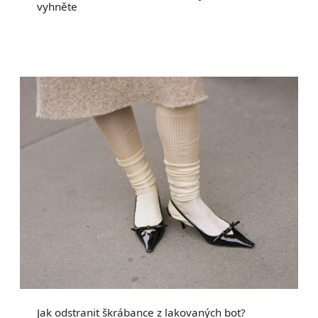
vyhněte
Jak odstranit škrábance z lakovaných bot?