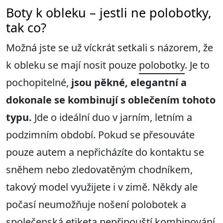
Boty k obleku – jestli ne polobotky,
tak co?
Možná jste se už víckrát setkali s názorem, že
k obleku se mají nosit pouze
polobotky
. Je to
pochopitelné,
jsou pěkné, elegantní a
dokonale se kombinují s oblečením tohoto
typu.
Jde o ideální duo v jarním, letním a
podzimním období. Pokud se přesouváte
pouze autem a nepřicházíte do kontaktu se
sněhem nebo zledovatěným chodníkem,
takový model využijete i v zimě. Někdy ale
počasí neumožňuje nošení polobotek a
společenská etiketa nepřipouští kombinování