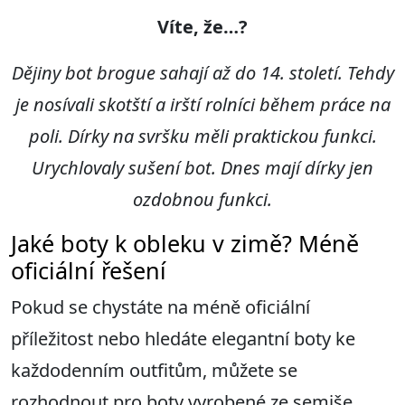
Víte, že…?
Dějiny bot brogue sahají až do 14. století. Tehdy
je nosívali skotští a irští rolníci během práce na
poli. Dírky na svršku měli praktickou funkci.
Urychlovaly sušení bot. Dnes mají dírky jen
ozdobnou funkci.
Jaké boty k obleku v zimě? Méně
oficiální řešení
Pokud se chystáte na méně oficiální
příležitost nebo hledáte elegantní boty ke
každodenním outfitům, můžete se
rozhodnout pro boty vyrobené ze semiše