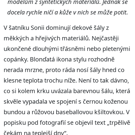
modelům z syntetických materiálů
. Jednak se
docela rychle
ničí
a kůže v nich se může potit
.
V šatníku Sonii dominují dekové šály z
měkkých a hřejivých materiálů. Nejčastěji
ukončené dlouhými třásněmi nebo pletenými
copánky. Blonďatá ikona stylu rozhodně
nerada mrzne, proto ráda nosí šály hned co
klesne teplota trochu níže. Není to tak dávno,
co si kolem krku uvázala barevnou šálu, která
skvěle vypadala ve spojení s černou koženou
bundou a růžovou baseballovou kšiltovkou. V
popisku pod fotografií se objevil text „trpělivě
čekám na teplejší dny”.