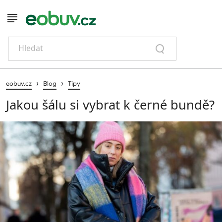
Hledat
›
›
eobuv.cz
Blog
Tipy
Jakou šálu si vybrat k černé bundě?