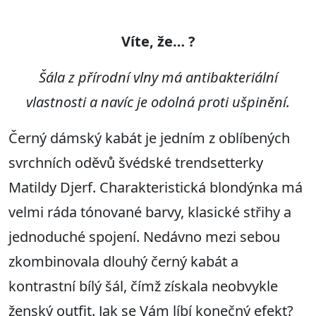
Víte
,
ž
e… ?
Šála z přírodní vlny má antibakteriální
vlastnosti
a navíc je odolná proti ušpinění.
Černý dámský kabát je jedním z oblíbených
svrchních oděvů švédské trendsetterky
Matildy Djerf. Charakteristická blondýnka má
velmi ráda tónované barvy, klasické střihy a
jednoduché spojení. Nedávno mezi sebou
zkombinovala dlouhý černý kabát a
kontrastní bílý šál, čímž získala neobvykle
ženský outfit. Jak se Vám líbí konečný efekt?