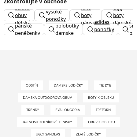
Zkontrolujte v obchodě
sálová
nike
ugg
vysoké
obuv
boty
boty
ponožky
adidas
dětská
pánské
dámské
pánské
polobotky
sn
ponožky
peněženky
damske
pá
dámské
ODSTÍN
DAMSKE LODIČKY
TIE DYE
DÁMSKÁ OUTDOOROVÁ OBUV
BOTY K OBLEKU
TRENDY
EVA LONGORIA
TRETORN
JAK NOSIT KOTNÍKOVÉ TENISKY
OBUV K OBLEKU
UGLY SANDLAS
ZLATÉ LODIČKY