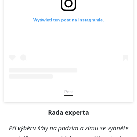
Wyświetl ten post na Instagramie.
Post
R
ada e
x
perta
Při výběru šály na podzim a zimu se vyhněte