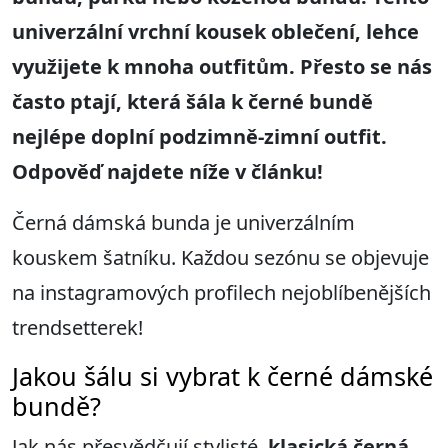
univerzální vrchní kousek oblečení, lehce
využijete k mnoha outfitům
. Přesto se
nás
často ptají, která šála k černé bundě
nejlépe doplní podzimně-zimní outfit.
Odpověď najdete níže v článku!
Černá dámská bunda je univerzálním
kouskem šatníku. Každou sezónu se objevuje
na instagramových profilech nejoblíbenějších
trendsetterek!
Jakou šálu si vybrat k černé dámské
bundě?
Jak nás přesvědčují stylisté,
klasická černá