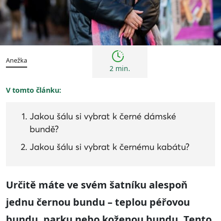
Tipy
Anežka
2 min.
V tomto článku:
Jakou šálu si vybrat k černé dámské
bundě?
Jakou šálu si vybrat k černému kabátu?
Určitě máte ve svém šatníku alespoň
jednu černou bundu
– teplou péřovou
bundu, parku
nebo koženou bundu
. T
ento