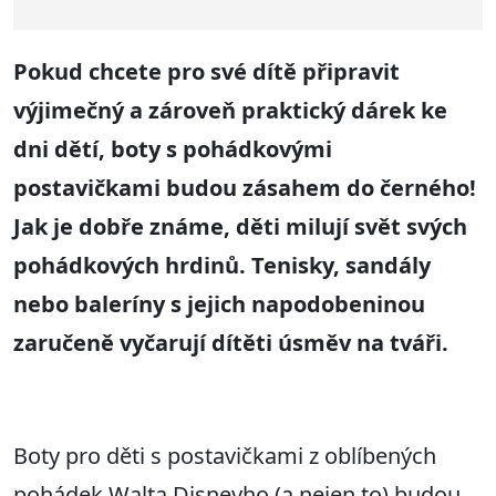
Pokud chcete pro své dítě připravit
výjimečný a zároveň praktický dárek ke
dni dětí, boty s pohádkovými
postavičkami budou zásahem do černého
!
Jak je dobře známe, děti milují svět svých
pohádkových hrdinů. Tenisky, sandály
nebo baleríny s jejich napodobeninou
zaručeně vyčarují dítěti úsměv na tváři.
Boty pro děti s postavičkami z oblíbených
pohádek Walta Disneyho (a nejen to) budou