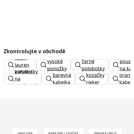
Zkontrolujte v obchodě
ralph
vysoké
černé
pouzd
lauren
ponožky
polobotky
na kar
polobotky
kabelka
barevná
kozačky
oranž
na
kabelka
rieker
kabel
platformě
VANS ERA
BAREVNÉ LODIČKY
PÁNSKÁ OBUV