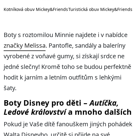
ds
Kotníková obuv Mickey&Friends
Turistická obuv Mickey&Friends
Boty s roztomilou Minnie najdete i v nabídce
značky Melissa
. Pantofle, sandály a baleríny
vyrobené z voňavé gumy, si získají srdce ne
jedné slečny! Kromě toho se budou perfektně
hodit k jarním a letním outfitům s lehkými
šaty.
Boty
Disney pro děti –
Autíčka,
Ledové království
a mnoho dalších
Pokud je Vaše dítě fanouškem jiných pohádek
Walta Disneyho, určitě si přijde na své.