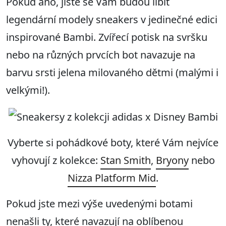
Pokud ano, jistě se Vám budou líbit
legendární modely sneakers v jedinečné edici
inspirované Bambi. Zvířecí potisk na svršku
nebo na různých prvcích bot navazuje na
barvu srsti jelena milovaného dětmi (malými i
velkými!).
Vyberte si pohádkové boty, které Vám nejvíce
vyhovují z kolekce:
Stan Smith
,
Bryony
nebo
Nizza Platform Mid
.
Pokud jste mezi výše uvedenými botami
nenašli ty, které navazují na oblíbenou