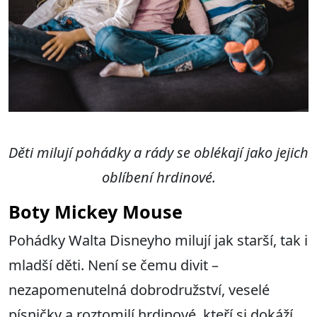
Děti milují pohádky a rády se oblékají jako jejich
oblíbení hrdinové.
Boty Mickey Mouse
Pohádky Walta Disneyho milují jak starší, tak i
mladší děti. Není se čemu divit –
nezapomenutelná dobrodružství, veselé
písničky a roztomilí hrdinové, kteří si dokáží