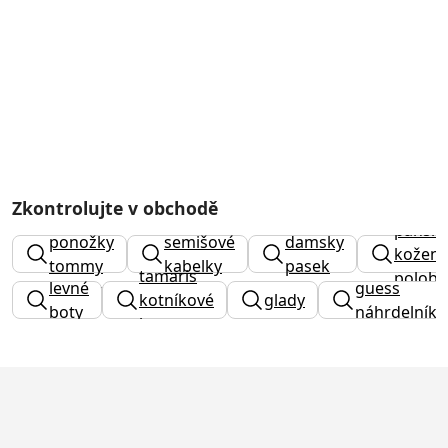
Zkontrolujte v obchodě
pánské
pánsk
ponožky
semišové
damsky
kožen
tommy
kabelky
pasek
tamaris
polobo
levné
guess
hilfiger
kotníkové
glady
boty
náhrdelník
boty