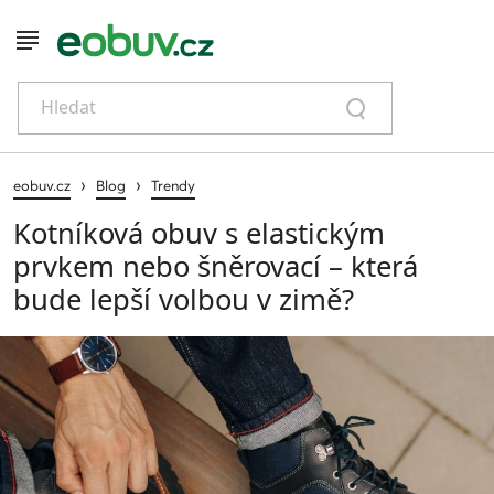
Hledat
›
›
eobuv.cz
Blog
Trendy
Kotníková obuv s elastickým
prvkem nebo šněrovací – která
bude lepší volbou v zimě?