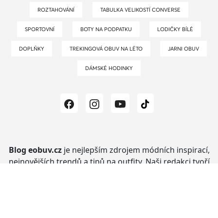
ROZTAHOVÁNÍ
TABULKA VELIKOSTÍ CONVERSE
SPORTOVNÍ
BOTY NA PODPATKU
LODIČKY BÍLÉ
DOPLŇKY
TREKINGOVÁ OBUV NA LÉTO
JARNI OBUV
DÁMSKÉ HODINKY
Blog eobuv.cz
je nejlepším zdrojem módních inspirací,
nejnovějších trendů a tipů na outfity.
Naši redakci tvoří
milovnice módy a stylistky, které pro Vás každý den
odkrývají tajemství ze světa módy.
Zůstaňte s námi!