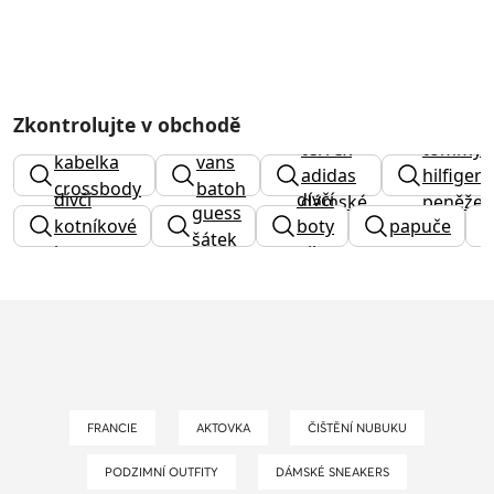
Zkontrolujte v obchodě
terrex
tommy
kabelka
vans
adidas
hilfiger
crossbody
batoh
dívčí
dívčí
dámské
peněžen
guess
kotníkové
boty
papuče
šátek
boty
nike
FRANCIE
AKTOVKA
ČIŠTĚNÍ NUBUKU
PODZIMNÍ OUTFITY
DÁMSKÉ SNEAKERS