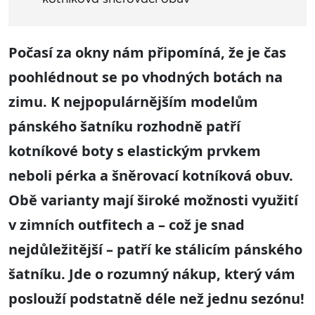
Počasí za okny nám připomíná, že je čas
poohlédnout se po vhodných botách na
zimu. K nejpopulárnějším modelům
pánského šatníku rozhodně patří
kotníkové boty s elastickým prvkem
neboli pérka a šněrovací kotníková obuv.
Obě varianty mají široké možnosti využití
v zimních outfitech a – což je snad
nejdůležitější – patří ke stálicím pánského
šatníku. Jde o rozumný nákup, který vám
poslouží podstatně déle než jednu sezónu!