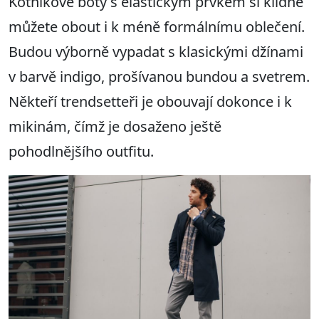
Kotníkové boty s elastickým prvkem si klidně
můžete obout i k méně formálnímu oblečení.
Budou výborně vypadat s klasickými džínami
v barvě indigo, prošívanou bundou a svetrem.
Někteří trendsetteři je obouvají dokonce i k
mikinám, čímž je dosaženo ještě
pohodlnějšího outfitu.