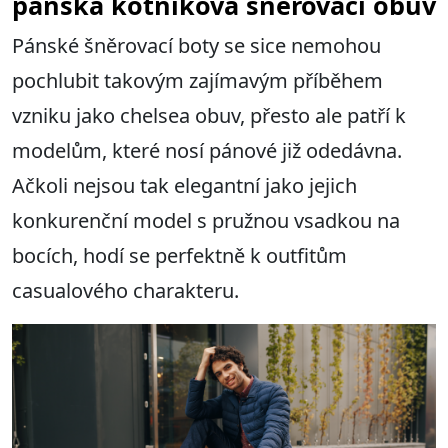
pánská kotníková šněrovací obuv
Pánské šněrovací boty se sice nemohou
pochlubit takovým zajímavým příběhem
vzniku jako chelsea obuv, přesto ale patří k
modelům, které nosí pánové již odedávna.
Ačkoli nejsou tak elegantní jako jejich
konkurenční model s pružnou vsadkou na
bocích, hodí se perfektně k outfitům
casualového charakteru.