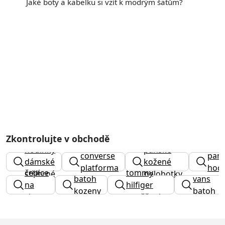
Jaké boty a kabelku si vzít k modrým šatům?
Zkontrolujte v obchodě
hodinky
pánské
converse
pan
dámské
kožené
platforma
hodi
čepice
tommy
stříbrné
polobotky
batoh
vans
na
hilfiger
kozeny
batoh
zimu
peněženka