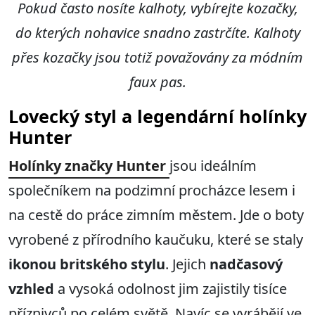
Pokud často nosíte kalhoty, vybírejte kozačky,
do kterých nohavice snadno zastrčíte. Kalhoty
přes kozačky jsou totiž považovány za módním
faux pas.
Lovecký styl a legendární holínky
Hunter
Holínky značky Hunter
jsou ideálním
společníkem na podzimní procházce lesem i
na cestě do práce zimním městem. Jde o boty
vyrobené z přírodního kaučuku, které se staly
ikonou britského stylu
. Jejich
nadčasový
vzhled
a vysoká odolnost jim zajistily tisíce
příznivců po celém světě. Navíc se vyrábějí ve