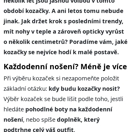
několik let jsou jasnou volbou v tomto
období kozačky. A ani letos tomu nebude
jinak. Jak držet krok s posledními trendy,
mít nohy v teple a zároveň opticky vyrůst
o několik centimetrů? Poradíme vám, jaké
kozačky se nejvíce hodí k malé postavě.
Každodenní nošení? Méně je více
Při výběru kozaček si nezapomeňte položit
základní otázku:
kdy budu kozačky nosit?
Výběr kozaček se bude lišit podle toho, jestli
hledáte
pohodlné boty na každodenní
nošení
, nebo spíše
doplněk, který
podtrhne celý váš outfit
.