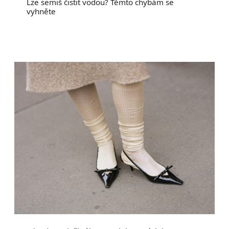
Lze semiš čistit vodou? Těmto chybám se
vyhněte