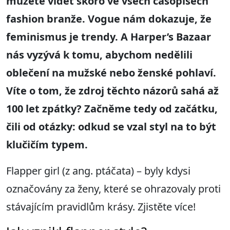
můžete vidět skoro ve všech časopisech
fashion branže
.
Vogue nám dokazuje
,
ž
e
feminismus je trendy. A Harper’s Bazaar
ná
s vyzývá k tomu, abychom nedělili
oblečení na mužské nebo ženské pohlaví
.
Víte o tom, že
zdroj těchto názorů sahá až
100 let zpátky
? Začněme tedy od začátku,
čili od otázky: odkud se vzal styl n
a to být
klučičím typem
.
Flapper girl (z ang. ptáčata) – byly kdysi
označovány za ženy, které se ohrazovaly proti
stávajícím pravidlům krásy. Zjistěte více!