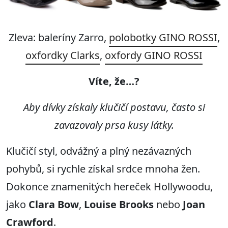
Zleva: baleríny Zarro,
polobotky GINO ROSSI
,
oxfordky Clarks
,
oxfordy GINO ROSSI
Víte, že
…?
Aby dívky získaly klučičí postavu, často si
zavazovaly prsa kusy látky
.
Klučičí styl, odvážný a plný nezávazných
pohybů, si rychle získal srdce mnoha žen.
Dokonce znamenitých hereček Hollywoodu,
jako
Clara Bow
,
Louise Brooks
nebo
Joan
Crawford
.