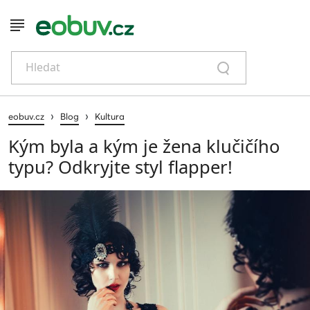
Hledat
›
›
eobuv.cz
Blog
Kultura
Kým byla a kým je žena klučičího
typu? Odkryjte styl flapper!