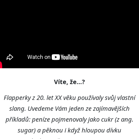
Víte, že
…?
Flapperk
y
z 20. let XX
věku používaly svůj vlastní
slang.
Uvedeme Vám jeden z
e zajímavějších
příkladů: p
eníze pojmenovaly jako cukr
(z ang.
sugar) a pěknou i když hloupou dívku