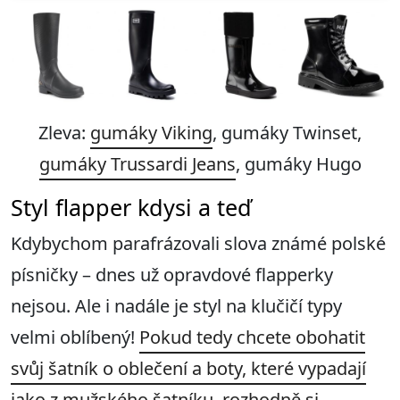
Zleva:
gumáky Viking
, gumáky Twinset,
gumáky Trussardi Jeans
, gumáky Hugo
Styl flapper kdysi a teď
Kdybychom parafrázovali slova známé polské
písničky – dnes už opravdové flapperky
nejsou. Ale i nadále je styl na klučičí typy
velmi oblíbený!
Pokud tedy
chcete obohatit
svůj šatník o oblečení a boty, které vypadají
jako z mužského šatníku, rozhodně si