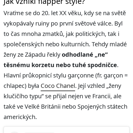
Jak vznikl flapper style?
Vraťme se do 20. let XX věku, kdy se na světě
vykopávaly ruiny po první světové válce. Byl
to čas mnoha zmatků, jak politických, tak i
společenských nebo kulturních. Tehdy mladé
ženy ze Západu řekly
odhodlané
„ne”
těsnému korzetu nebo tuhé spodničce
.
Hlavní průkopnicí stylu garçonne (fr. garçon =
chlapec) była
Coco Chanel
. Její vzhled „ženy
klučičího typu” se přijal nejen ve Francii, ale
také ve Velké Británii nebo Spojených státech
amerických.