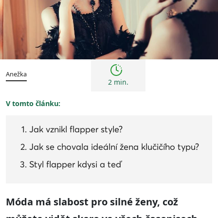
Kultura
Anežka
2 min.
V tomto článku:
Jak vznikl flapper style?
Jak se chovala ideální žena klučičího typu?
Styl flapper kdysi a teď
M
ó
da má slabost pro silné ženy,
což