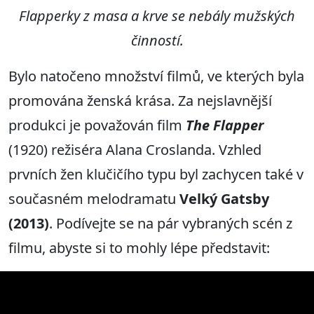
Flapperk
y
z masa a krve se nebály mužských
činností.
Bylo natočeno množství filmů, ve kterých byla
promována ženská krása. Za nejslavnější
produkci je považován film
The Flapper
(1920) režiséra Alana Croslanda. Vzhled
prvních žen klučičího typu byl zachycen také v
současném melodramatu
V
elk
ý
Gatsby
(2013)
. Podívejte se na pár vybraných scén z
filmu, abyste si to mohly lépe představit: