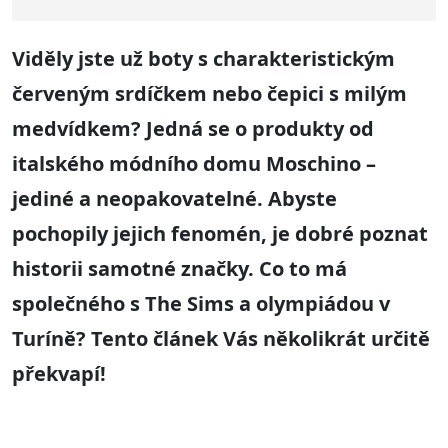
Viděly jste už boty s charakteristickým
červeným srdíčkem nebo čepici s milým
medvídkem
? Jedná se o produkty od
italského módního domu Moschino –
jediné a neopakovatelné. Aby
ste
pochopily jejich fenomén
, je dobré poznat
historii samotné značky.
Co to má
společného s The Sims a olympiádou v
Turíně
? Ten
to článek Vás několikrát určitě
překvapí
!