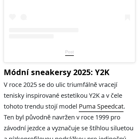
Post
Módní sneakersy 2025: Y2K
V roce 2025 se do ulic triumfálně vracejí
tenisky inspirované estetikou Y2K a v čele
tohoto trendu stojí model
Puma Speedcat
.
Ten byl původně navržen v roce 1999 pro
závodní jezdce a vyznačuje se štíhlou siluetou
a nízkoprofilovou podrážkou pro jedinečný,