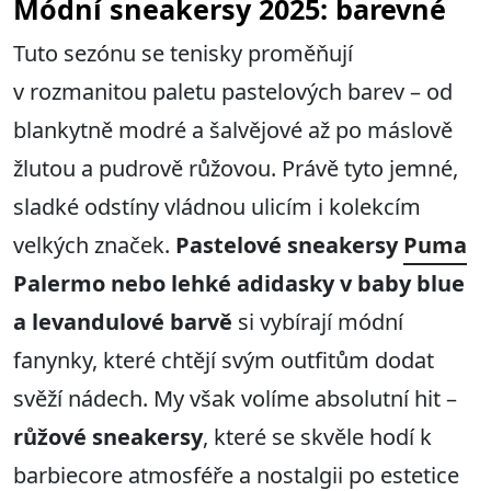
Módní sneakersy 2025: barevné
Tuto sezónu se tenisky proměňují
v rozmanitou paletu pastelových barev – od
blankytně modré a šalvějové až po máslově
žlutou a pudrově růžovou. Právě tyto jemné,
sladké odstíny vládnou ulicím i kolekcím
velkých značek.
Pastelové sneakersy
Puma
Palermo nebo lehké adidasky v baby blue
a levandulové barvě
si vybírají módní
fanynky, které chtějí svým outfitům dodat
svěží nádech. My však volíme absolutní hit –
růžové
sneakersy
, které se skvěle hodí k
barbiecore atmosféře a nostalgii po estetice