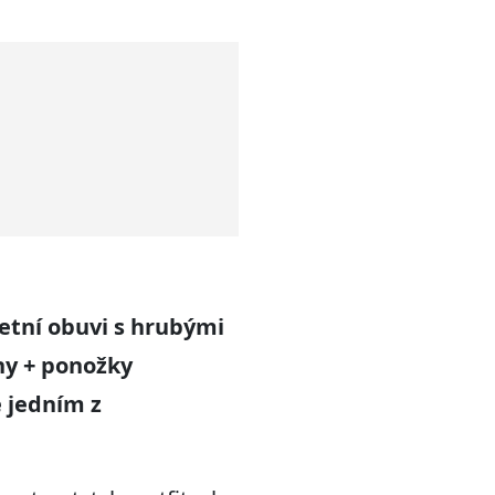
etní obuvi s hrubými
ny + ponožky
e jedním z