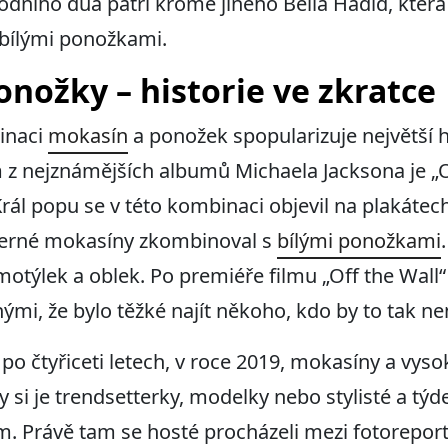
ního dua patří kromě jiného Bella Hadid, která v
bílými ponožkami.
nožky – historie ve zkratce
binaci
mokasín
a ponožek spopularizuje největší 
 z nejznámějších albumů Michaela Jacksona je „Of
rál popu se v této kombinaci objevil na plakátec
Černé mokasíny zkombinoval s
bílými ponožkami
, motýlek a oblek. Po premiéře filmu „Off the Wal
ými, že bylo těžké najít někoho, kdo by to tak nen
e po čtyřiceti letech, v roce 2019, mokasíny a vys
y si je trendsetterky, modelky nebo stylisté a týd
. Právě tam se hosté procházeli mezi fotoreport