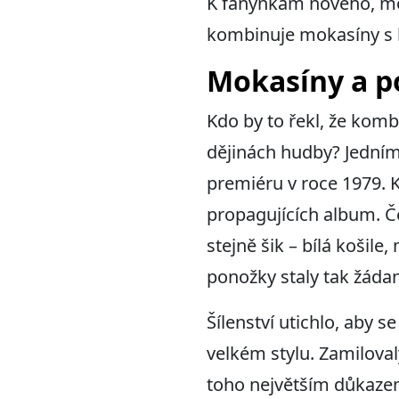
K fanynkám nového, mód
kombinuje mokasíny s 
Mokasíny a po
Kdo by to řekl, že kom
dějinách hudby? Jedním
premiéru v roce 1979. K
propagujících album. 
stejně šik – bílá košile
ponožky staly tak žádan
Šílenství utichlo, aby s
velkém stylu. Zamiloval
toho největším důkazem