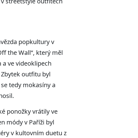
 streetstyle outfitech
hvězda popkultury v
f the Wall“, který měl
h a ve videoklipech
. Zbytek outfitu byl
l“ se tedy mokasíny a
osil.
oké ponožky vrátily ve
en módy v Paříži byl
éry v kultovním duetu z