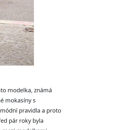
Tato modelka, známá
né mokasíny s
módní pravidla a proto
řed pár roky byla