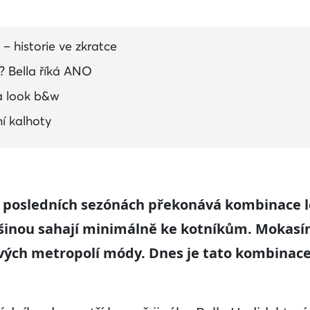
– historie ve zkratce
? Bella říká ANO
a look b&w
í kalhoty
v posledních sezónách překonává kombinace l
šinou sahají minimálně ke kotníkům. Mokasí
ových metropolí módy. Dnes je tato kombinac