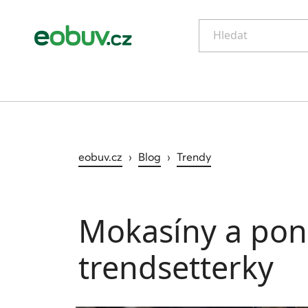
Hledat
eobuv.cz
›
Blog
›
Trendy
Mokasíny a pono
trendsetterky