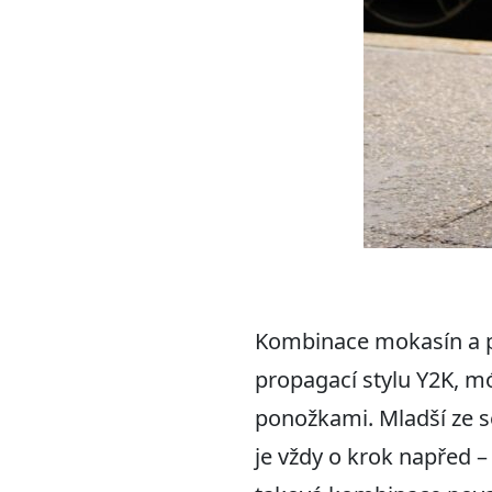
Kombinace mokasín a p
propagací stylu Y2K, m
ponožkami. Mladší ze s
je vždy o krok napřed –