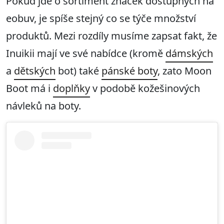
Pokud jde o sortiment značek dostupných na
eobuv, je spíše stejný co se týče množství
produktů. Mezi rozdíly musíme zapsat fakt, že
Inuikii mají ve své nabídce (kromě
dámských
a
dětských
bot) také
pánské boty
, zato Moon
Boot má i
doplňky
v podobě kožešinových
návleků na boty.