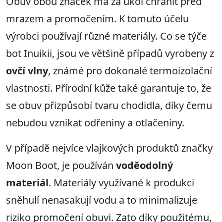
Obuv obou značek má za úkol chránit před
mrazem a promočením. K tomuto účelu
výrobci používají různé materiály. Co se týče
bot Inuikii, jsou ve většině případů vyrobeny z
ovčí vlny
, známé pro dokonalé termoizolační
vlastnosti. Přírodní kůže také garantuje to, že
se obuv přizpůsobí tvaru chodidla, díky čemu
nebudou vznikat odřeniny a otlačeniny.
V případě nejvíce vlajkových produktů značky
Moon Boot, je používán
voděodolný
materiál
. Materiály využívané k produkci
sněhulí nenasakují vodu a to minimalizuje
riziko promočení obuvi. Zato díky použitému,