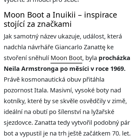
Moon Boot a Inuikii – inspirace
stojící za značkami
Jak samotný název ukazuje, událost, která
nadchla návrháře Giancarlo Zanattę ke
stvoření sněhulí
Moon Boot
, byla
procházka
Neila Armstronga po měsíci v roce 1969.
Právě kosmonautická obuv přitáhla
pozornost Itala. Masivní, vysoké boty nad
kotníky, které by se skvěle osvědčily v zimě,
ideální na obutí po šílenství na lyžařské
sjezdovce. Zanatta tedy vytvořil podobný pár
bot a vypustil je na trh ještě začátkem 70. let.