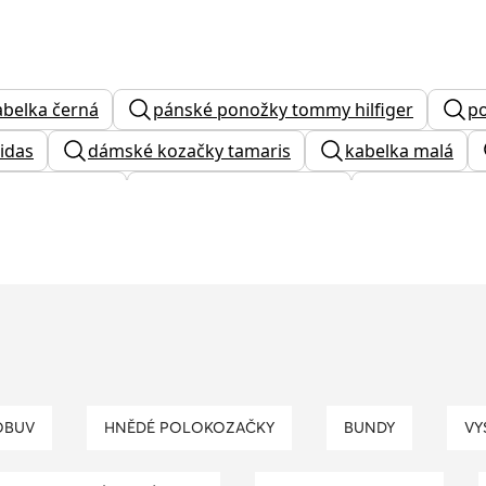
abelka černá
pánské ponožky tommy hilfiger
po
idas
dámské kozačky tamaris
kabelka malá
 calvin klein
dámské kožené boty
converse p
 na zimu
panske hodinky
tamaris kotníkové bo
oty
hnědé semišové kozačky
bílé ponožky
nike
čepice
fossil hodinky
OBUV
HNĚDÉ POLOKOZAČKY
BUNDY
V