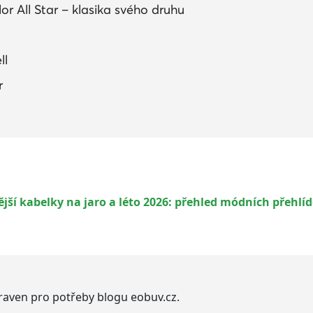
r All Star – klasika svého druhu
ll
r
ší kabelky na jaro a léto 2026: přehled módních přehlí
praven pro potřeby blogu eobuv.cz.