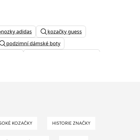
nozky adidas
kozačky guess
podzimní dámské boty
latforma
pánské kožené polobotky
ty
pansky pasek
kabelka pepe jeans
gianni chiarini
YSOKÉ KOZAČKY
HISTORIE ZNAČKY