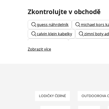
Zkontrolujte v obchodě
guess náhrdelník
michael kors k
calvin klein kabelky
zimní boty ad
kabelka na ples
dámská peněženka
Zobrazit více
desigual kabelky výprodej
čepice
panska brasna
dívčí kotníkové b
ralph lauren ponožky
dívčí boty 
LODIČKY ČERNÉ
OUTDOOROVA 