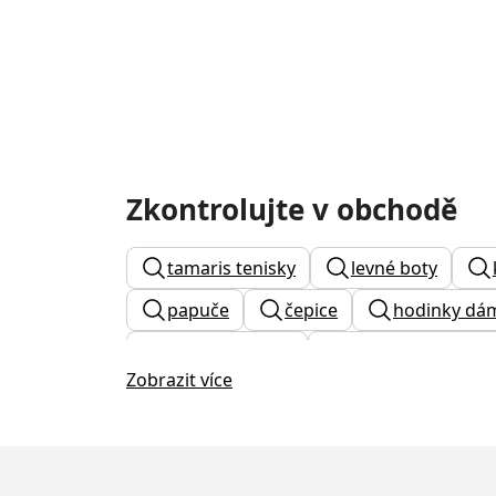
Zkontrolujte v obchodě
tamaris tenisky
levné boty
papuče
čepice
hodinky dám
zimní converse
tamaris kotníkov
Zobrazit více
kabelka crossbody
dámská peně
terrex adidas dámské
béžová ka
naušnice calvin klein