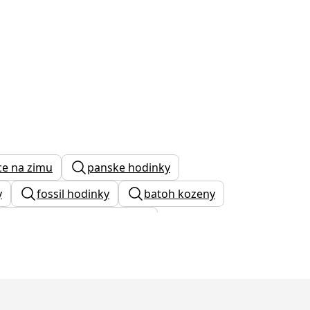
ce na zimu
panske hodinky
y
fossil hodinky
batoh kozeny
stříbrná kabelka na ples
adidas hodinky
y guess
dívčí kotníkové boty