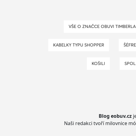
VŠE O ZNAČCE OBUVI TIMBERL
KABELKY TYPU SHOPPER
ŠÉFR
KOŠILI
SPO
Blog eobuv.cz
j
Naši redakci tvoří milovnice mó