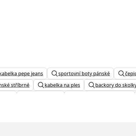
kabelka pepe jeans
sportovní boty pánské
čepi
ské stříbrné
kabelka na ples
backory do skolk
é boty
gianni chiarini
červené tenisky dámské
ženka
panska brasna
converse platforma
belka
glady
dámské tenisky rieker
kozačk