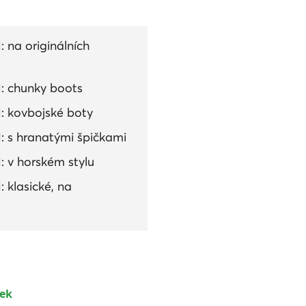
na originálních
: chunky boots
: kovbojské boty
 s hranatými špičkami
 v horském stylu
klasické, na
dek