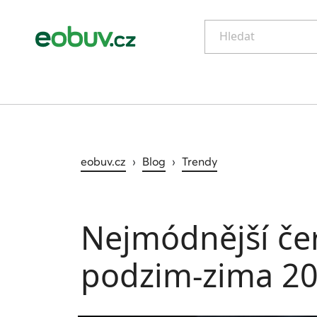
Hledat
eobuv.cz
›
Blog
›
Trendy
Nejmódnější če
podzim-zima 20