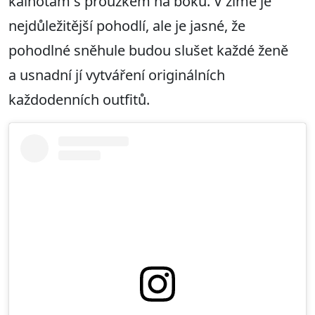
kalhotám s proužkem na boku. V zimě je
nejdůležitější pohodlí, ale je jasné, že
pohodlné sněhule budou slušet každé ženě
a usnadní jí vytváření originálních
každodenních outfitů.