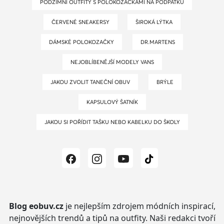
PODZIMNÍ OUTFITY S POLOKOZAČKAMI NA PODPATKU
ČERVENÉ SNEAKERSY
ŠIROKÁ LÝTKA
DÁMSKÉ POLOKOZAČKY
DR.MARTENS
NEJOBLÍBENĚJŠÍ MODELY VANS
JAKOU ZVOLIT TANEČNÍ OBUV
BRÝLE
KAPSULOVÝ ŠATNÍK
JAKOU SI POŘÍDIT TAŠKU NEBO KABELKU DO ŠKOLY
Blog eobuv.cz
je nejlepším zdrojem módních inspirací,
nejnovějších trendů a tipů na outfity.
Naši redakci tvoří