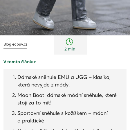
Trendy
Blog eobuv.cz
2 min.
V tomto článku:
Dámské sněhule EMU a UGG – klasika,
která nevyjde z módy!
Moon Boot: dámské módní sněhule, které
stojí za to mít!
Sportovní sněhule s kožíškem – módní
a praktické