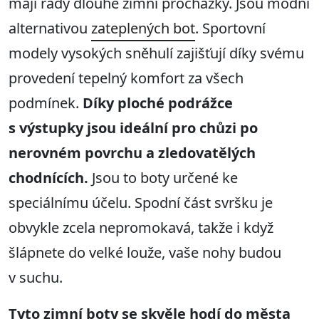
mají rády dlouhé zimní procházky. Jsou módní
alternativou
zateplených bot
. Sportovní
modely vysokých sněhulí zajišťují díky svému
provedení tepelný komfort za všech
podmínek.
Díky ploché podrážce
s výstupky jsou ideální pro chůzi po
nerovném povrchu a zledovatělých
chodnících.
Jsou to boty určené ke
speciálnímu účelu. Spodní část svršku je
obvykle zcela nepromokavá, takže i když
šlápnete do velké louže, vaše nohy budou
v suchu.
Tyto zimní boty se skvěle hodí do města