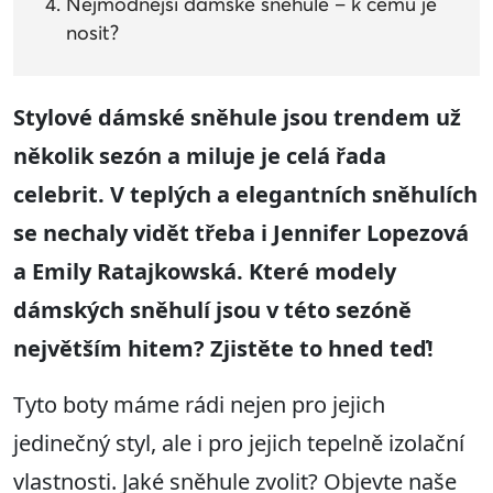
Nejmódnější dámské sněhule – k čemu je
nosit?
Stylové dámské sněhule jsou trendem už
několik sezón a miluje je celá řada
celebrit. V teplých a elegantních sněhulích
se nechaly vidět třeba i Jennifer Lopezová
a Emily Ratajkowská. Které modely
dámských sněhulí jsou v této sezóně
největším hitem? Zjistěte to hned teď!
Tyto boty máme rádi nejen pro jejich
jedinečný styl, ale i pro jejich tepelně izolační
vlastnosti. Jaké sněhule zvolit? Objevte naše