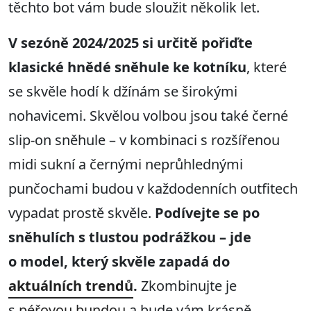
těchto bot vám bude sloužit několik let.
V sezóně 2024/2025 si určitě pořiďte
klasické hnědé sněhule ke kotníku
, které
se skvěle hodí k džínám se širokými
nohavicemi. Skvělou volbou jsou také černé
slip-on sněhule – v kombinaci s rozšířenou
midi sukní a černými neprůhlednými
punčochami budou v každodenních outfitech
vypadat prostě skvěle.
Podívejte se po
sněhulích s tlustou podrážkou – jde
o model, který skvěle zapadá do
aktuálních trendů
.
Zkombinujte je
s
péřovou bundou
a bude vám krásně