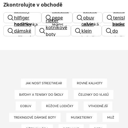
Zkontrolujte v obchodě
tommy
kabelka
sálová
dámsk
hilfiger
pepe
obuv
tenisk
rieker
hodinky
calvin
backor
peněženka
jeans
pánská
rieker
kotníkové
dámské
klein
do
boty
stříbrné
kabelky
skolky
dámské
JAK NOSIT STREETWEAR
ROVNÉ KALHOTY
BATOHY A TENISKY DO ŠKOLY
ČELENKY DO VLASŮ
EOBUV
RŮŽOVÉ LODIČKY
VÝHODNĚJŠÍ
TREKINGOVÉ DÁMSKÉ BOTY
MUSKETIERKY
MUŽ