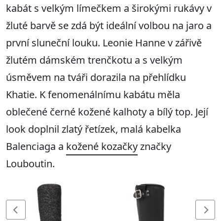
kabát s velkým límečkem a širokými rukávy v
žluté barvě se zdá být ideální volbou na jaro a
první sluneční louku. Leonie Hanne v zářivě
žlutém dámském trenčkotu a s velkým
úsměvem na tváři dorazila na přehlídku
Khatie. K fenomenálnímu kabátu měla
oblečené černé kožené kalhoty a bílý top. Její
look doplnil zlatý řetízek, malá kabelka
Balenciaga a
kožené kozačky
značky
Louboutin.