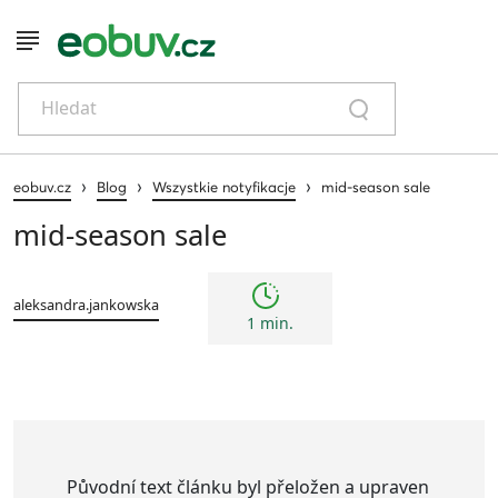
Hledat
›
›
›
eobuv.cz
Blog
Wszystkie notyfikacje
mid-season sale
mid-season sale
aleksandra.jankowska
1 min.
Původní text článku byl přeložen a upraven