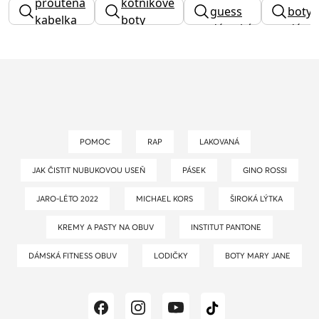
proutěná
kotníkové
guess
boty
kabelka
boty
dámský
dáms
dámské
POMOC
RAP
LAKOVANÁ
JAK ČISTIT NUBUKOVOU USEŇ
PÁSEK
GINO ROSSI
JARO-LÉTO 2022
MICHAEL KORS
ŠIROKÁ LÝTKA
KREMY A PASTY NA OBUV
INSTITUT PANTONE
DÁMSKÁ FITNESS OBUV
LODIČKY
BOTY MARY JANE