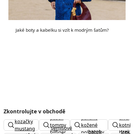
Jaké boty a kabelku si vzít k modrým šatům?
Zkontrolujte v obchodě
pásek
pánské
dívčí
kozačky
tommy
kožené
kotník
semišové
mustang
batoh
treki
hilfiger
polobotky
boty