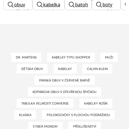
černá
obuv
kabelka
batoh
boty
dětská
na ples
puma
adidas
DR. MARTENS
KABELKY TYPU SHOPPER
MUŽI
DĚTSKÁ OBUV
KABELKY
CALVIN KLEIN
PÁNSKÁ OBUV V ČERVENÉ BARVĚ
KOTNÍKOVÁ OBUV S OTEVŘENOU ŠPIČKOU
TABULKA VELIKOSTÍ CONVERSE
KABELKY KOŠÍK
KLASIKA
POLOKOZAČKY S PLOCHOU PODRÁŽKOU
CYBER MONDAY
PŘÍSLUŠENSTVÍ