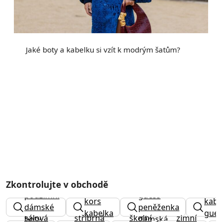
Jaké boty a kabelku si vzít k modrým šatům?
Zkontrolujte v obchodě
michael
podzimní
guess
kors
kabe
dámské
peněženka
kabelka
gues
sálová
stříbrná
školní
zimní
boty
dámská