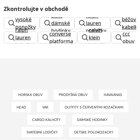
Zkontrolujte v obchodě
zlaté
ralph
vysoké
béžová
dámské
lauren
ponožky
kabelk
ralph
calvin
hodinky
ponožky
converse
ccc
lauren
klein
platforma
obuv
kabelka
kabelky
HORSKÁ OBUV
PRODYŠNÁ OBUV
HAVAIANAS
HEAD
VAK
OUTFITY S ČERVENÝMI KOZAČKAMI
CARGO KALHOTY
DÁMSKÉ HODINKY
SVATEBNÍ LODIČKY
DETSKE POLOKOZACKY