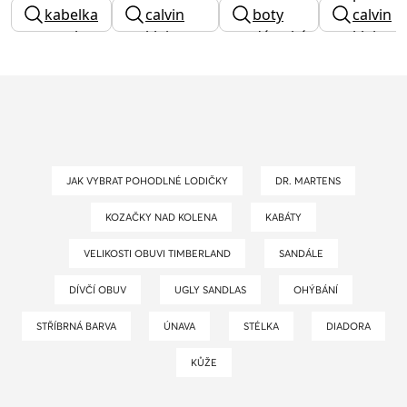
kabelka
calvin
boty
calvin
na ples
klein
dámské
klein
JAK VYBRAT POHODLNÉ LODIČKY
DR. MARTENS
KOZAČKY NAD KOLENA
KABÁTY
VELIKOSTI OBUVI TIMBERLAND
SANDÁLE
DÍVČÍ OBUV
UGLY SANDLAS
OHÝBÁNÍ
STŘÍBRNÁ BARVA
ÚNAVA
STÉLKA
DIADORA
KŮŽE