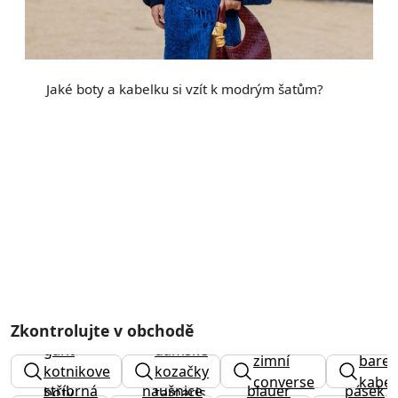
Jaké boty a kabelku si vzít k modrým šatům?
Zkontrolujte v obchodě
gant
dámské
zimní
bare
kotnikove
kozačky
converse
kabel
stříbrná
naušnice
blauer
pásek
boty
tamaris