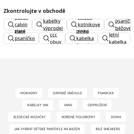
Zkontrolujte v obchodě
pásek
hnede
kabelky
psaníčk
calvin
kotnikove
výprodej
béžové
zlaté
pinko
klein
boty
ccc
letní
psaníčko
kabelka
obuv
kabelka
na ples
černá
MOKASINY
DÁMSKÉ SNĚHULE
PSANICKA
KABELKY VAK
VANS
ODPRUŽENÍ
JEZDECKÉ KOZAČKY
KOŘENÉ POLOBOTKY
DOMA
JAK VYBRAT DĚTSKÉ PANTOFLE NA BAZÉN
BÍLÉ SNEAKERS