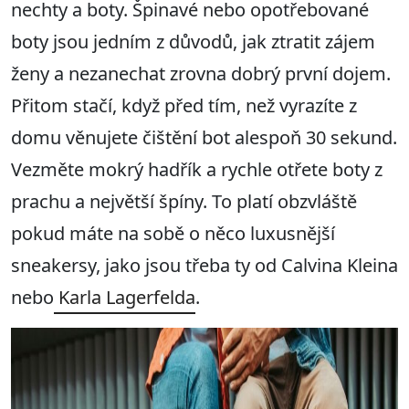
nechty a boty. Špinavé nebo opotřebované
boty jsou jedním z důvodů, jak ztratit zájem
ženy a nezanechat zrovna dobrý první dojem.
Přitom stačí, když před tím, než vyrazíte z
domu věnujete čištění bot alespoň 30 sekund.
Vezměte mokrý hadřík a rychle otřete boty z
prachu a největší špíny. To platí obzvláště
pokud máte na sobě o něco luxusnější
sneakersy, jako jsou třeba ty od Calvina Kleina
nebo
Karla Lagerfelda
.