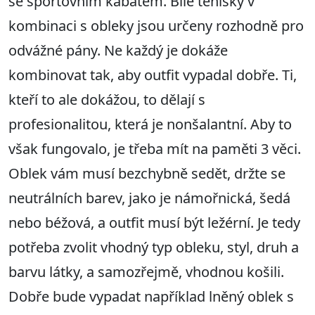
se sportovním kabátem. Bílé tenisky v
kombinaci s obleky jsou určeny rozhodně pro
odvážné pány. Ne každý je dokáže
kombinovat tak, aby outfit vypadal dobře. Ti,
kteří to ale dokážou, to dělají s
profesionalitou, která je nonšalantní. Aby to
však fungovalo, je třeba mít na paměti 3 věci.
Oblek vám musí bezchybně sedět, držte se
neutrálních barev, jako je námořnická, šedá
nebo béžová, a outfit musí být ležérní. Je tedy
potřeba zvolit vhodný typ obleku, styl, druh a
barvu látky, a samozřejmě, vhodnou košili.
Dobře bude vypadat například lněný oblek s