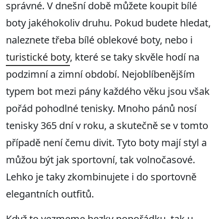
správné. V dnešní době můžete koupit bílé
boty jakéhokoliv druhu. Pokud budete hledat,
naleznete třeba bílé oblekové boty, nebo i
turistické boty
, které se taky skvěle hodí na
podzimní a zimní období. Nejoblíbenějším
typem bot mezi pány každého věku jsou však
pořád pohodlné tenisky. Mnoho pánů nosí
tenisky 365 dní v roku, a skutečně se v tomto
případě není čemu divit. Tyto boty mají styl a
můžou být jak sportovní, tak volnočasové.
Lehko je taky zkombinujete i do sportovně
elegantních outfitů.
Když to vezmeme hezky popořádku, tak u