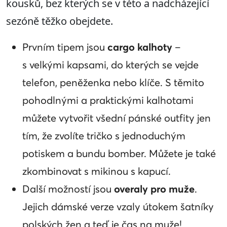
kousků, bez kterých se v této a nadcházející
sezóně těžko obejdete.
Prvním tipem jsou
cargo kalhoty
–
s velkými kapsami, do kterých se vejde
telefon, peněženka nebo klíče. S těmito
pohodlnými a praktickými kalhotami
můžete vytvořit všední pánské outfity jen
tím, že zvolíte tričko s jednoduchým
potiskem a bundu bomber. Můžete je také
zkombinovat s mikinou s kapucí.
Další možností jsou
overaly pro muže
.
Jejich dámské verze vzaly útokem šatníky
polských žen a teď je čas na muže!