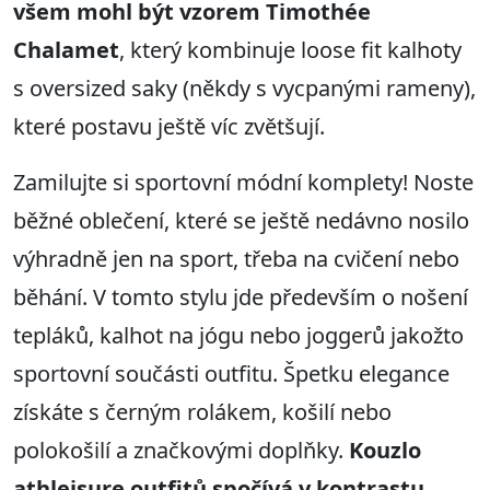
všem mohl být vzorem Timothée
Chalamet
, který kombinuje loose fit kalhoty
s oversized saky (někdy s vycpanými rameny),
které postavu ještě víc zvětšují.
Zamilujte si sportovní módní komplety! Noste
běžné oblečení, které se ještě nedávno nosilo
výhradně jen na sport, třeba na cvičení nebo
běhání. V tomto stylu jde především o nošení
tepláků, kalhot na jógu nebo joggerů jakožto
sportovní součásti outfitu. Špetku elegance
získáte s černým rolákem, košilí nebo
polokošilí a značkovými doplňky.
Kouzlo
athleisure outfitů spočívá v kontrastu