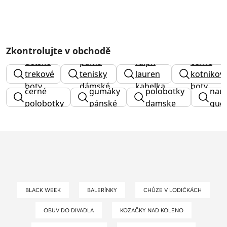
Zkontrolujte v obchodě
dětské
puma
ralph
cerne
trekové
tenisky
lauren
kotnikov
boty
dámské
kabelka
boty
černé
gumáky
polobotky
nauš
polobotky
pánské
damske
gue
BLACK WEEK
BALERÍNKY
CHŮZE V LODIČKÁCH
OBUV DO DIVADLA
KOZAČKY NAD KOLENO