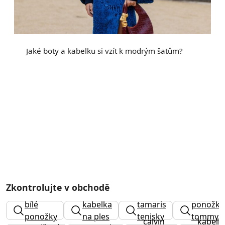
Jaké boty a kabelku si vzít k modrým šatům?
Zkontrolujte v obchodě
pánské
bílé
kabelka
tamaris
ponožky
ponožky
na ples
tenisky
tommy
calvin
kabelk