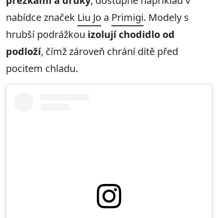
přezkami a druky
, dostupné například v
nabídce značek
Liu Jo
a
Primigi
. Modely s
hrubší podrážkou
izolují chodidlo od
podloží
, čímž zároveň chrání dítě před
pocitem chladu.