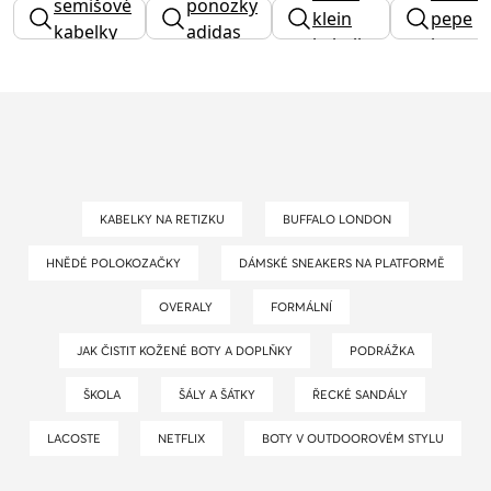
semišové
ponozky
hilfiger
klein
pepe
kabelky
adidas
kabelky
jeans
KABELKY NA RETIZKU
BUFFALO LONDON
HNĚDÉ POLOKOZAČKY
DÁMSKÉ SNEAKERS NA PLATFORMĚ
OVERALY
FORMÁLNÍ
JAK ČISTIT KOŽENÉ BOTY A DOPLŇKY
PODRÁŽKA
ŠKOLA
ŠÁLY A ŠÁTKY
ŘECKÉ SANDÁLY
LACOSTE
NETFLIX
BOTY V OUTDOOROVÉM STYLU