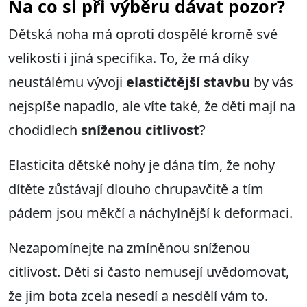
Na co si při výběru dávat pozor?
Dětská noha má oproti dospělé kromě své
velikosti i jiná specifika. To, že má díky
neustálému vývoji
elastičtější stavbu
by vás
nejspíše napadlo, ale víte také, že děti mají na
chodidlech
sníženou citlivost
?
Elasticita dětské nohy je dána tím, že nohy
dítěte zůstávají dlouho chrupavčitě a tím
pádem jsou měkčí a náchylnější k deformaci.
Nezapomínejte na zmíněnou sníženou
citlivost. Děti si často nemusejí uvědomovat,
že jim bota zcela nesedí a nesdělí vám to.