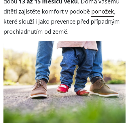
dobu
13 až 15 měsíců věku
. Doma vašemu
dítěti zajistěte komfort v podobě
ponožek
,
které slouží i jako prevence před případným
prochladnutím od země.