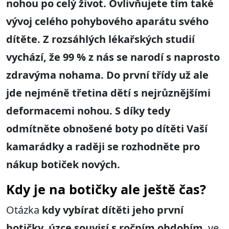
nohou po celý život. Ovlivňujete tím také
vývoj celého pohybového aparátu svého
dítěte. Z rozsáhlých lékařských studií
vychází, že 99 % z nás se narodí s naprosto
zdravýma nohama. Do první třídy už ale
jde nejméně třetina dětí s nejrůznějšími
deformacemi nohou. S díky tedy
odmítněte obnošené boty po dítěti Vaší
kamarádky a raději se rozhodněte pro
nákup botiček nových.
Kdy je na botičky ale ještě čas?
Otázka
kdy vybírat dítěti jeho první
botičky, úzce souvisí s ročním obdobím
, ve