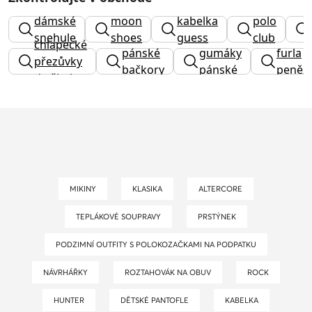
dámské
moon
kabelka
polo
snehule
shoes
guess
club
chlapecké
pánské
gumáky
furla
přezůvky
bačkory
pánské
peněž
do školy
MIKINY
KLASIKA
ALTERCORE
TEPLÁKOVÉ SOUPRAVY
PRSTÝNEK
PODZIMNÍ OUTFITY S POLOKOZAČKAMI NA PODPATKU
NÁVRHÁŘKY
ROZTAHOVÁK NA OBUV
ROCK
HUNTER
DĚTSKÉ PANTOFLE
KABELKA