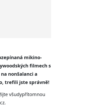
Rozepínaná
mikino
-
lywoodských filmech
s
na nonšalanci
a
trefili jste správně!
žijte všudypřítomnou
cz.