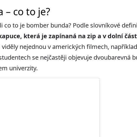
– co to je?
li co to je bomber bunda? Podle slovníkové defin
kapuce, která
je
zapínaná na zip a v dolní čás
 ji viděly nejednou v amerických filmech, napříkla
o studentech se nejčastěji objevuje dvoubarevná
em univerzity.