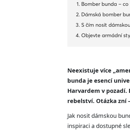
Bomber bunda – co t
Dámská bomber bunda 
S čím nosit dámsko
Objevte armádní sty
Neexistuje více
„amer
bunda
je esencí univ
Harvardem v poz
adí
.
rebelství. Otázka zní
Jak nosit dámskou bun
inspiraci a dostupné s