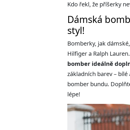
Kdo řekl, že příšerky n
Dámská bomber 
styl!
Bomberky, jak dámské, t
Hilfiger a Ralph Lauren
bomber id
eálně dopln
základních barev – bíl
bomber bundu. Doplňte
lépe!