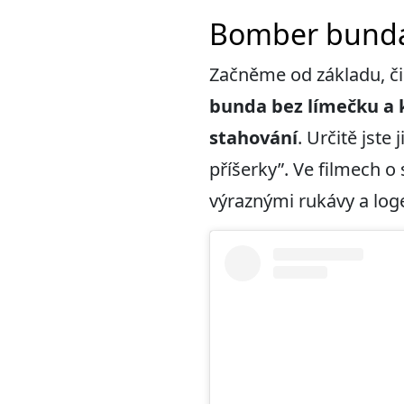
Bomber bunda 
Začněme od základu, či
bunda bez límečku a 
stahování
. Určitě jste
příšerky”. Ve filmech 
výraznými rukávy a log