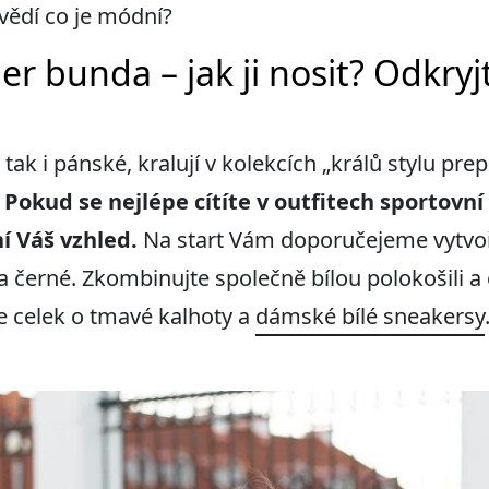
evědí co je módní?
bunda – jak ji nosit? Odkryjt
ak i pánské, kralují v kolekcích „králů stylu pre
.
Pokud se nejlépe cítíte v outfitech sportovn
í Váš vzhled
.
Na start Vám doporučejeme vytvoři
é a černé. Zkombinujte společně bílou polokošili
 celek o tmavé kalhoty a
dámské bílé sneakersy