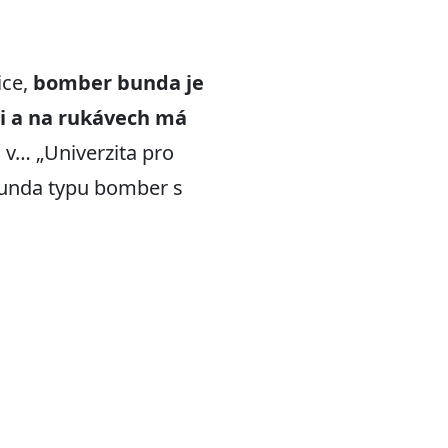
ice,
bomber bunda je
ti a na rukávech má
d v… „Univerzita pro
 bunda typu bomber s