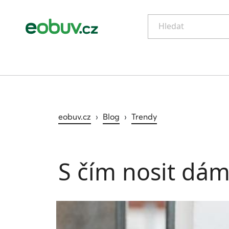
Hledat
eobuv.cz
›
Blog
›
Trendy
S čím nosit dá