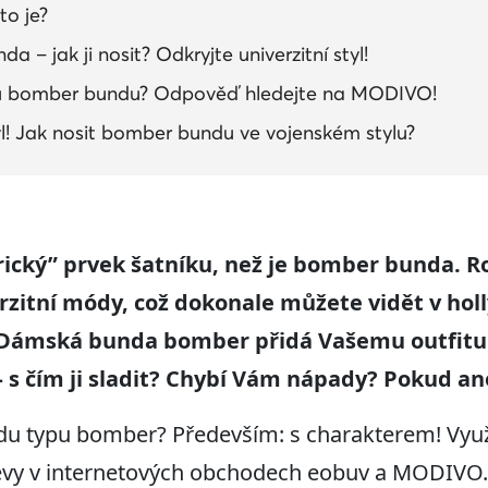
o je?
– jak ji nosit? Odkryjte univerzitní styl!
u bomber bundu? Odpověď hledejte na MODIVO!
l! Jak nosit bomber bundu ve vojenském stylu?
ický” prvek šatník
u, než je bomber bunda
. 
erzitní módy
, což dokon
ale můžete vidět v h
ol
Dámská bunda bomber přidá Vašemu outfitu 
– s čím ji
sladit
? Chybí Vám nápady? Pokud ano, 
du typu bomber? Především: s charakterem! Vyu
levy v internetových obchodech eobuv a MODIVO.