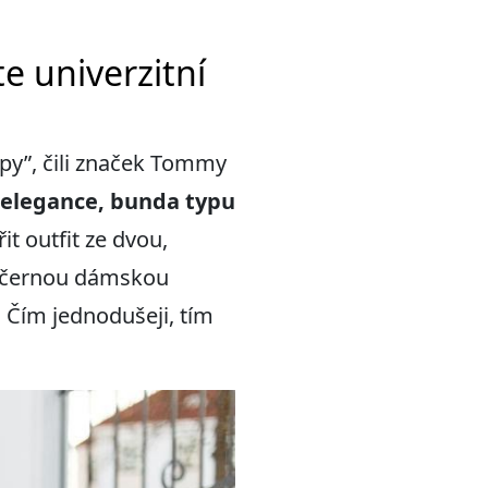
e univerzitní
ppy”, čili značek Tommy
í elegance
, bunda typu
t outfit ze dvou,
 a černou dámskou
. Čím jednodušeji, tím