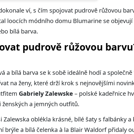
 dokonale ví, s čím spojovat pudrově růžovou ba
otal loocích módního domu Blumarine se objevují 
bo bílá barva.
ovat pudrově růžovou barvu
á a bílá barva se k sobě ideálně hodí a společně
dívat na ženy, které drží krok s nejnovějšími novi
utfitem
Gabriely Zalewske
– polské kadeřnice hvě
 ženských a jemných outfitů.
 si Zalewska oblékla krásné, bílé šaty s falbánky
 brýle a bílá čelenka à la Blair Waldorf přidaly 