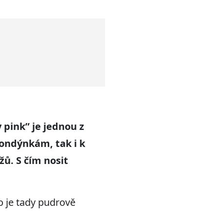
 pink” je jednou z
londýnkám, tak i k
žů. S čím nosit
o je tady pudrově