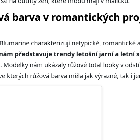
 se na outfity žen, které módu mají v malíčku.
vá barva v romantických pro
 Blumarine charakterizují netypické, romantické 
nám představuje trendy letošní jarní a letní 
a
. Modelky nám ukázaly růžové total looky v odstí
 ve kterých růžová barva měla jak výrazné, tak i j