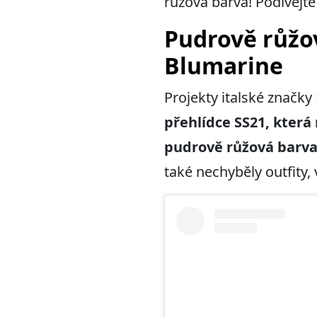
růžová barva! Podívejte
Pudrově růžo
Blumarine
Projekty italské značky
přehlídce SS21, která 
pudrově růžová barv
také nechyběly outfity,