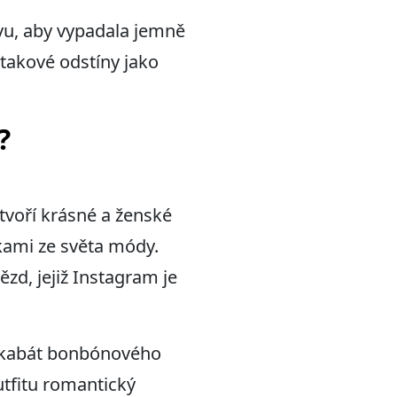
rvu, aby vypadala jemně
takové odstíny jako
?
 tvoří krásné a ženské
nkami ze světa módy.
zd, jejiž Instagram je
 a kabát bonbónového
outfitu romantický