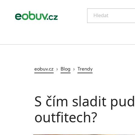
Hledat
eobuv.cz
›
Blog
›
Trendy
S čím sladit pu
outfitech?