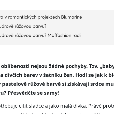
a v romantických projektech Blumarine
udrově růžovou barvu?
drově růžovou barvu? Maffashion radí
jí oblíbenosti nejsou žádné pochyby. Tzv. „baby
a dívčích barev v šatníku žen. Hodí se jak k b
 pastelově růžové barvě si získávají srdce mu
u? Přesvědčte se samy!
řebuje cítit sladce a jako malá dívka. Právě prot