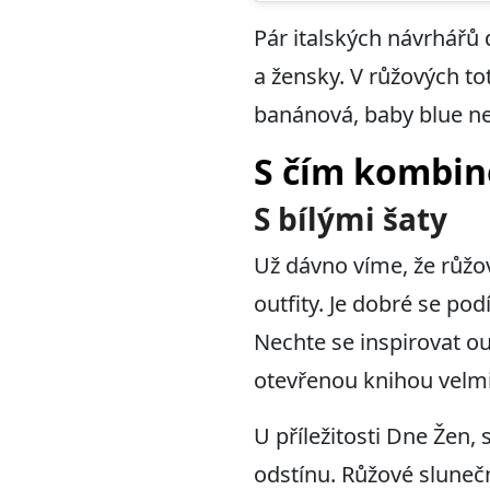
Pár italských návrhářů
a žensky. V růžových t
banánová, baby blue ne
S čím kombin
S bílými šaty
Už dávno víme, že růžov
outfity. Je dobré se po
Nechte se inspirovat o
otevřenou knihou velmi
U příležitosti Dne Žen,
odstínu. Růžové sluneční