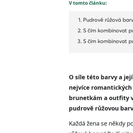
V tomto článku:
Pudrově růžová barv
S čím kombinovat p
S čím kombinovat pu
O síle této barvy a je
nejvíce romantických 
brunetkám a outfity v
pudrově růžovou barv
Každá žena se někdy pot