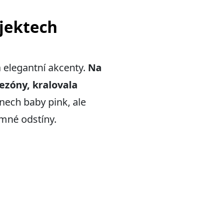
jektech
a elegantní akcenty.
Na
sezóny, kralovala
nech baby pink, ale
emné odstíny.