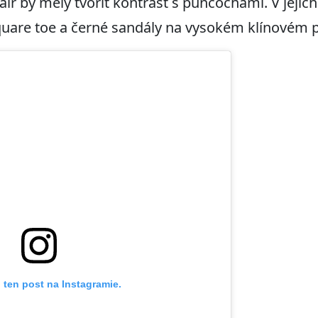
ir by měly tvořit kontrast s punčochami. V jejich 
quare toe a černé sandály na vysokém klínovém 
 ten post na Instagramie.