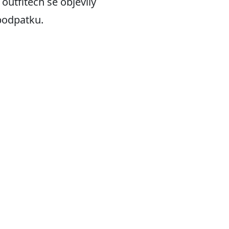
outfitech se objevily
podpatku.