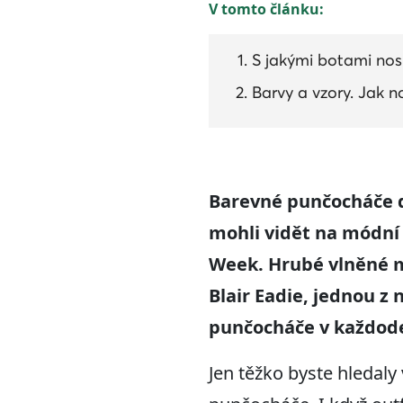
V tomto článku:
S jakými botami nos
Barvy a vzory. Jak 
Barevné punčocháče
mohli vidět na módní
Week.
Hrubé
vln
ě
né 
Blair Eadie, jedn
ou
z 
punčocháče v každode
Jen těžko byste hledaly