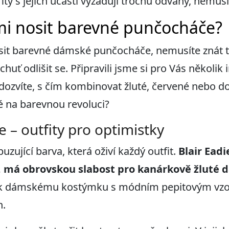
ty s jejich účastí vyžadují trochu odvahy, nemusít
mi nosit barevné punčocháče?
sit barevné dámské punčocháče, nemusíte znát tr
chuť odlišit se. Připravili jsme si pro Vás několi
e dozvíte, s čím kombinovat žluté, červené nebo 
 na barevnou revoluci?
 – outfity pro optimistky
uzující barva, která oživí každý outfit.
Blair Ead
,
má obrovskou slabost pro kanárkově žluté
é k dámskému kostýmku s módním pepitovým vzo
n.