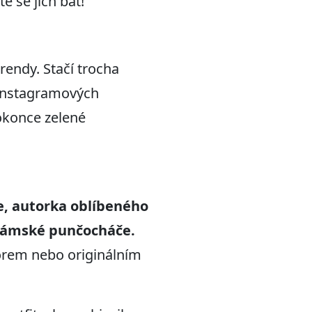
e se jich bát!
endy. Stačí trocha
k instagramových
dokonce zelené
ie, autorka oblíbeného
 dámské punčocháče
.
rem nebo originálním