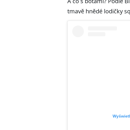
A co s botami? Podle Bla
tmavě hnědé lodičky s
Wyświetl