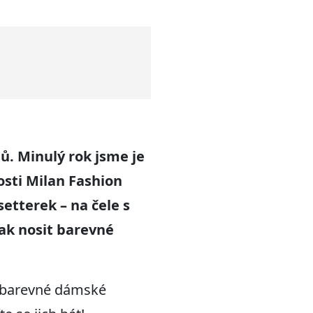
ňů
.
Minulý rok jsme je
osti Milan Fashion
setterek – na
če
le
s
jak nosit barevné
ou barevné dámské