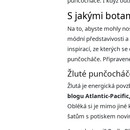
punčocháče. I když outfi
S jakými bota
Na to, abyste mohly no
módní představivosti a 
inspirací, ze kterých s
punčocháče. Připravené
Žluté punčocháče
Žlutá je energická povzb
blog
u
Atlantic-Pacific
Obléká si je mimo jin
šatům s potiskem novi