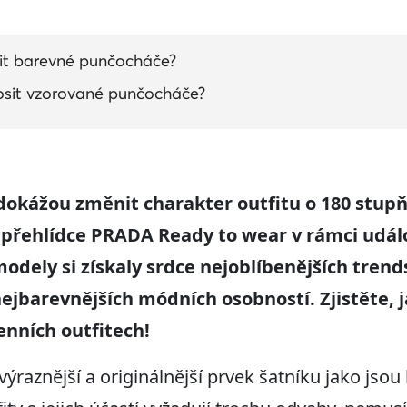
it barevné punčocháče?
nosit vzorované punčocháče?
dokážou změnit
charakter
outfitu
o 180 st
up
 přehlídce
PRADA Ready to wear
v rámci
ud
á
l
modely
si získaly srdce
n
ejoblíbenějších
trend
nejbarevnějších módních
osobností
.
Zjistěte, 
nních outfitech
!
 výraznější a originálnější prvek šatníku jako js