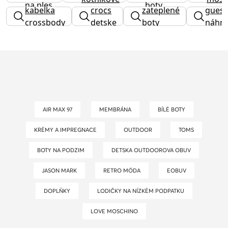
na ples
boty
kabelka
crocs
zateplené
guess
boty
crossbody
detske
boty
náhrd
AIR MAX 97
MEMBRÁNA
BÍLÉ BOTY
KRÉMY A IMPREGNACE
OUTDOOR
TOMS
BOTY NA PODZIM
DETSKA OUTDOOROVA OBUV
JASON MARK
RETRO MÓDA
EOBUV
DOPLŇKY
LODIČKY NA NÍZKÉM PODPATKU
LOVE MOSCHINO