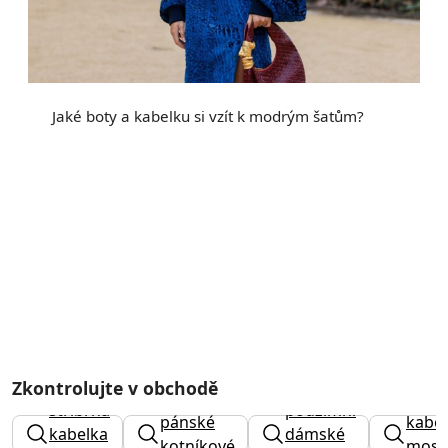
Jaké boty a kabelku si vzít k modrým šatům?
Zkontrolujte v obchodě
elegantní
stříbrná
podzimní
pánské
kabe
kabelka
dámské
kotníkové
mosc