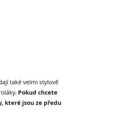
jí také velmi stylově
roláky.
Pokud chcete
, které jso
u ze předu