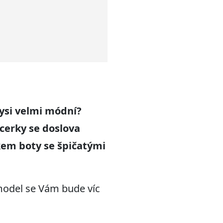
dysi velmi módní
?
ncerk
y se
do
s
lov
a
kem boty se špičatými
model se Vám bude víc