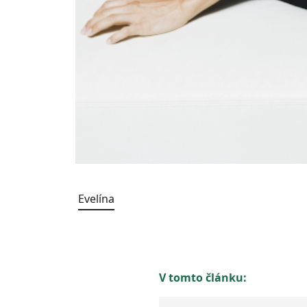
Evelína
V tomto článku: