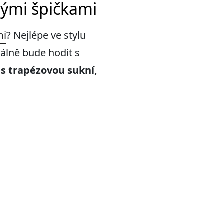
ými špičkami
mi
? Nejlépe ve stylu
eálně bude hodit s
 s trapézovou sukní,