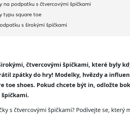
 na podpatku s čtvercovými špičkami
y typu square toe
odpatku s širokými špičkami
širokými, čtvercovými špičkami, které byly k
rátil zpátky do hry
! Modelk
y
,
hvězdy a
influe
e toe shoes. Pokud chcete být
in, odložte bo
 špičkami.
ky s čtvercovými špičkami? Podívejte se, který 