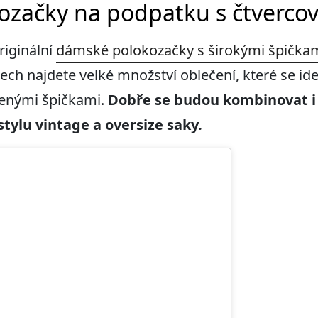
začky na podpatku s čtvercov
riginální
dámské polokozačky s širokými špička
ech najdete velké množství oblečení, které se id
enými špičkami.
Dob
ře se budou kombinovat i
stylu vintage a oversize saky.