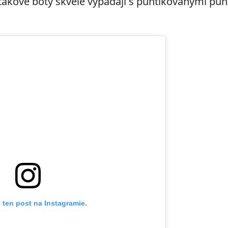
 takové boty skvěle vypadají s puntíkovanými p
 ten post na Instagramie.