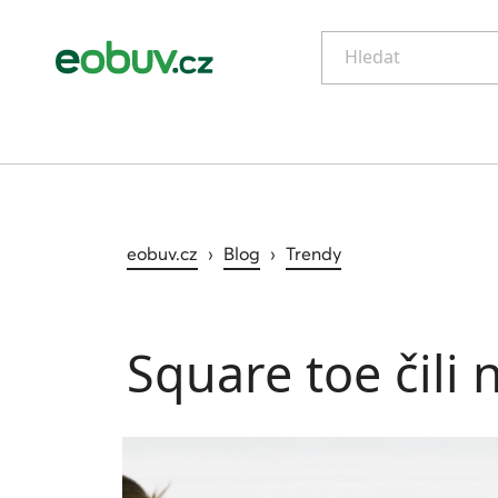
Hledat
eobuv.cz
›
Blog
›
Trendy
Square toe čili 