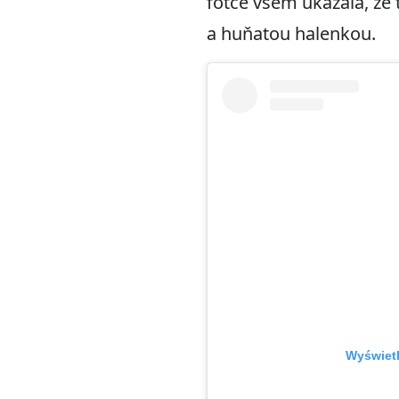
fotce všem ukázala, že
a huňatou halenkou.
Wyświetl