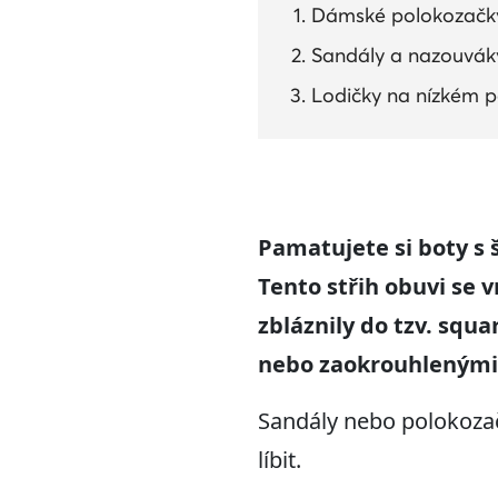
Dámské polokozačky
Sandály a nazouvák
Lodičky na nízkém p
Pamatujete si boty s 
Tento střih obuvi
se v
zbláznily do tzv. s
quar
nebo zaokrouhlenými
Sandály nebo polokozač
líbit.