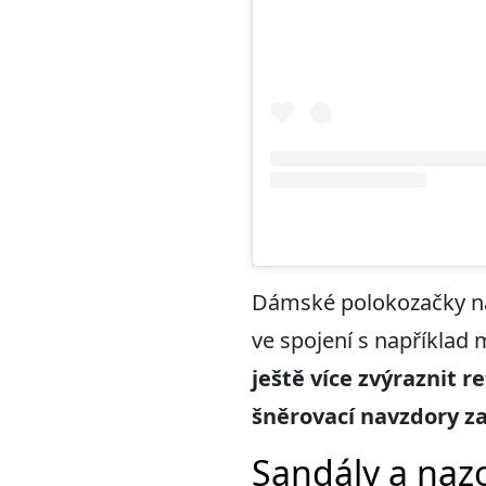
Dámské polokozačky na 
ve spojení s například
ještě více zvýraznit re
šněrovací navzdory za
Sandály a naz