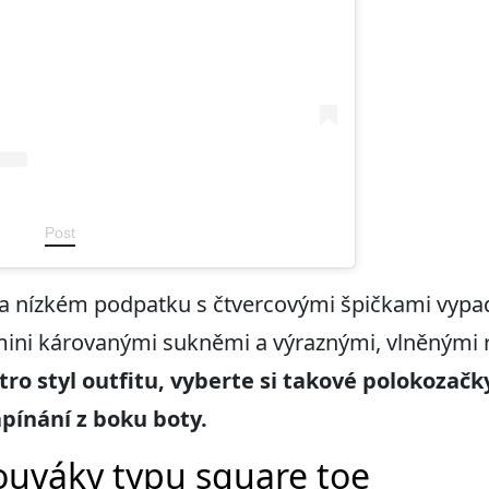
Post
nízkém podpatku s čtvercovými špičkami vypada
 mini károvanými sukněmi a výraznými, vlněnými 
tro styl outfitu
, vyberte si takové polokozačky
pínání z boku boty.
ouváky typu square toe